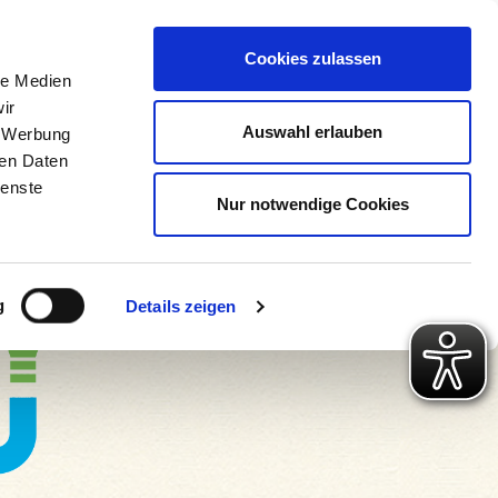
 Konto
Intern
Warenkorb
Cookies zulassen
le Medien
ir
ps
Gute Gründe
Über uns
Auswahl erlauben
, Werbung
ren Daten
ienste
Nur notwendige Cookies
g
Details zeigen