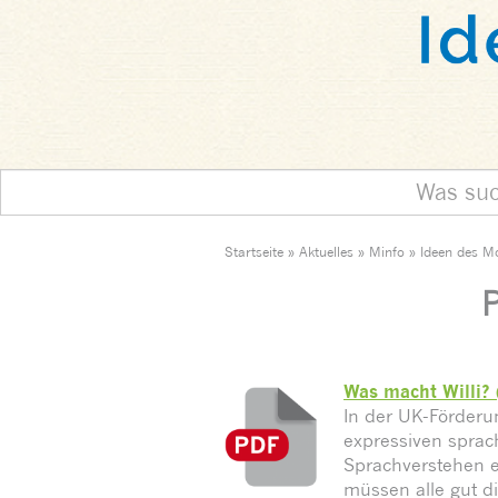
Startseite
»
Aktuelles
»
Minfo
»
Ideen des M
P
Was macht Willi? 
In der UK-Förderun
expressiven sprac
Sprachverstehen ei
müssen alle gut di