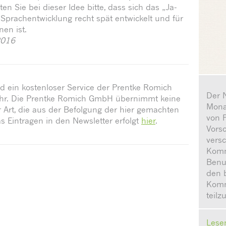
 Sie bei dieser Idee bitte, dass sich das „Ja-
 Sprachentwicklung recht spät entwickelt und für
nen ist.
2016
 ein kostenloser Service der Prentke Romich
Der 
hr. Die Prentke Romich GmbH übernimmt keine
Monat
 Art, die aus der Befolgung der hier gemachten
von P
s Eintragen in den Newsletter erfolgt
hier
.
Vors
vers
Komm
Benu
den 
Komm
teil
Lese