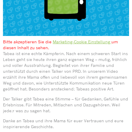
Bitte akzeptieren Sie die
Marketing-Cookie Einstellung
um
diesen Inhalt zu sehen.
Tabea ist eine echte Kämpferin. Nach einem schweren Start ins
Leben geht sie heute ihren ganz eigenen Weg – mutig, fröhlich
und voller Ausstrahlung. Begleitet von ihrer Familie und
unterstützt durch einen Talker von PRD. In unserem Video
erzählt ihre Mama offen und liebevoll von ihrem gemeinsamen
Weg und davon, wie Unterstützte Kommunikation neue Türen
geöffnet hat. Besonders ansteckend: Tabeas positive Art.
Der Talker gibt Tabea eine Stimme – für Gedanken, Gefühle und
Erlebnisse. Für Mitreden, Mitlachen und Dazugehören. Weil
jede:r was zu sagen hat.
Danke an Tabea und ihre Mama für euer Vertrauen und eure
inspirierende Geschichte.