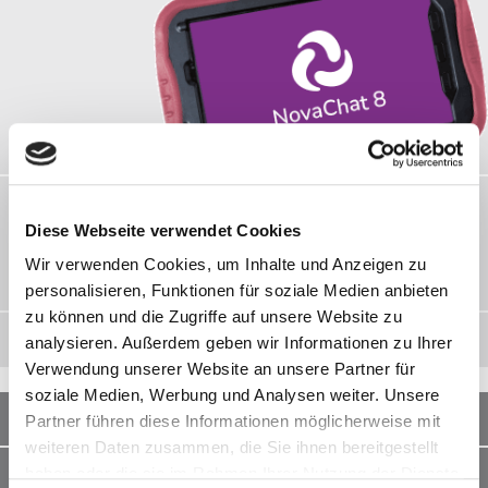
NovaChat 8
Diese Webseite verwendet Cookies
Der NovaChat 8 ist eine kompakte Kommunikationshilfe mit
einem hohen Schutz vor Sturzschäden und einer Vielzahl an
Wir verwenden Cookies, um Inhalte und Anzeigen zu
fortschrittlichen Vokabularen.
personalisieren, Funktionen für soziale Medien anbieten
zu können und die Zugriffe auf unsere Website zu
Erfahren Sie hier mehr über den NovaChat 8
analysieren. Außerdem geben wir Informationen zu Ihrer
Verwendung unserer Website an unsere Partner für
soziale Medien, Werbung und Analysen weiter. Unsere
Dynamischer Talker
Partner führen diese Informationen möglicherweise mit
weiteren Daten zusammen, die Sie ihnen bereitgestellt
haben oder die sie im Rahmen Ihrer Nutzung der Dienste