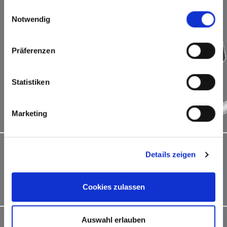
gesammelt haben.
Einwilligungsauswahl
Notwendig
Präferenzen
Statistiken
Marketing
Accent 1400 mit Augensteuerung Look™
Details zeigen
Der Accent 1400 kann um die Augensteuerung Look™
erweitert werden, die eine Steuerung mit den Augen
ermöglicht. Viele Einstellungsoptionen erlauben das
Cookies zulassen
Anpassen an individuelle Bedürfnisse.
Erfahren Sie hier mehr
Auswahl erlauben