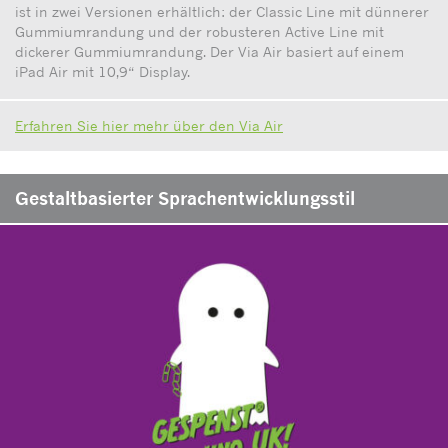
ist in zwei Versionen erhältlich: der Classic Line mit dünnerer
Gummiumrandung und der robusteren Active Line mit
dickerer Gummiumrandung. Der Via Air basiert auf einem
iPad Air mit 10,9“ Display.
Erfahren Sie hier mehr über den Via Air
Gestaltbasierter Sprachentwicklungsstil