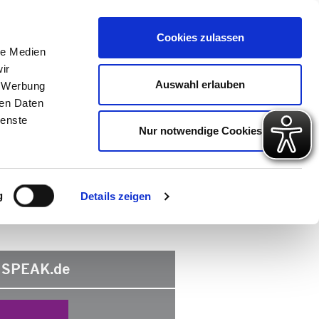
 Konto
Intern
Warenkorb
Cookies zulassen
le Medien
ir
ps
Gute Gründe
Über uns
Auswahl erlauben
, Werbung
ren Daten
ienste
Nur notwendige Cookies
g
Details zeigen
SPEAK.de