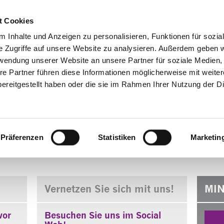
Decrease
Reset
Increase
A
A
Hotline + Kontakt
Newsletter
Mein
A
t Cookies
font
font
font
size.
 Inhalte und Anzeigen zu personalisieren, Funktionen für sozia
size.
size.
e Zugriffe auf unsere Website zu analysieren. Außerdem geben w
Produkte/Shop
Downloads
Service
Praxistip
rwendung unserer Website an unsere Partner für soziale Medien
re Partner führen diese Informationen möglicherweise mit weite
ereitgestellt haben oder die sie im Rahmen Ihrer Nutzung der D
Didaktische Materialien
Präferenzen
Statistiken
Marketin
Vernetzen Sie sich mit uns!
MIN
vor
Besuchen Sie uns im Social