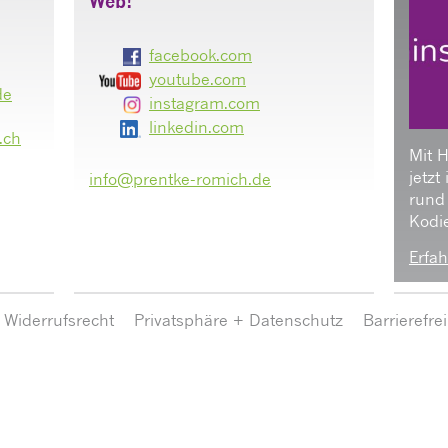
Web!
facebook.com
youtube.com
de
instagram.com
linkedin.com
.ch
Mit 
jetzt
info@prentke-romich.de
rund
Kodie
Erfah
Widerrufsrecht
Privatsphäre + Datenschutz
Barrierefre