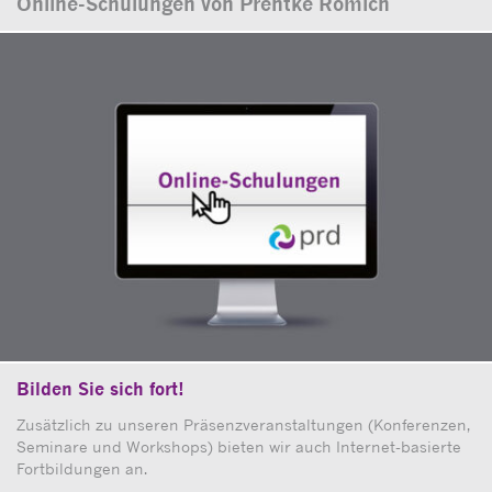
Online-Schulungen von Prentke Romich
Bilden Sie sich fort!
Zusätzlich zu unseren Präsenzveranstaltungen (Konferenzen,
Seminare und Workshops) bieten wir auch Internet-basierte
Fortbildungen an.