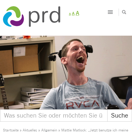
Decrease
Reset
Increase
A
A
A
font
font
size.
font
size.
size.
Startseite
»
Aktuelles
»
Allgemein
»
Mattie Matlock: „Jetzt benutze ich meine