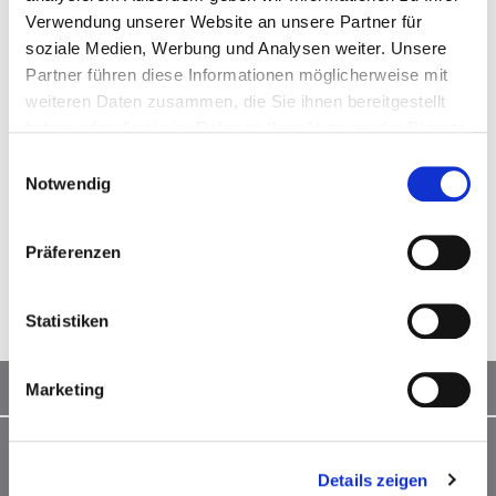
sondern sie gehört zu Ihrem Leben, Ihre Kommunikation mit
Verwendung unserer Website an unsere Partner für
anderen Menschen als Ihrer Familie, engen Freunden, die Sie
soziale Medien, Werbung und Analysen weiter. Unsere
verstehen können, auch ohne die Kommunikationshilfe zu
Partner führen diese Informationen möglicherweise mit
ermöglichen. Es gehört zu Ihrem Leben, Ihre Kommunikation
weiteren Daten zusammen, die Sie ihnen bereitgestellt
mit Fremden und Menschen, die nicht wissen, wie Sie
haben oder die sie im Rahmen Ihrer Nutzung der Dienste
sprechen, viel einfacher und besser auf Sie und für Sie zu
machen.
gesammelt haben.
Einwilligungsauswahl
Notwendig
Bei dem Artikel handelt es sich um eine Übersetzung. Den
Original-Artikel finden Sie
hier
.
Präferenzen
Minfo 02-20
Statistiken
Facebook
Marketing
Details zeigen