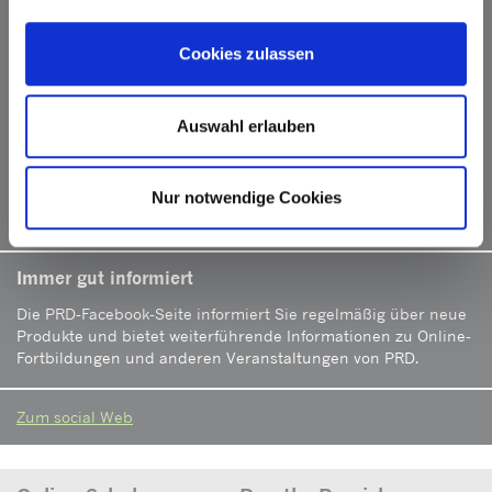
Cookies zulassen
Auswahl erlauben
Nur notwendige Cookies
Immer gut informiert
Die PRD-Facebook-Seite informiert Sie regelmäßig über neue
Produkte und bietet weiterführende Informationen zu Online-
Fortbildungen und anderen Veranstaltungen von PRD.
Zum social Web