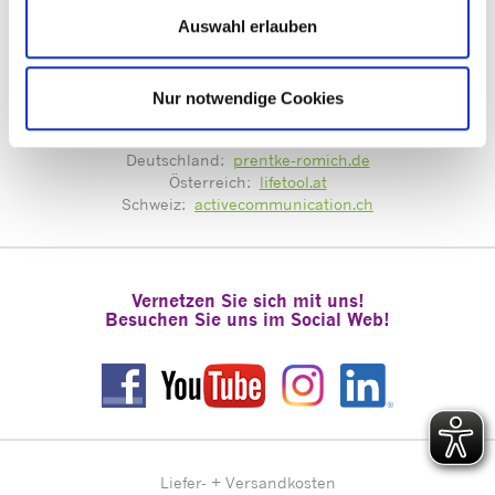
Auswahl erlauben
Mit guter Beratung für Sie vor Ort!
Nur notwendige Cookies
Zentrale Terminvergabe unter:
termine@prentke-romich.de
Deutschland:
prentke-romich.de
Österreich:
lifetool.at
Schweiz:
activecommunication.ch
Vernetzen Sie sich mit uns!
Besuchen Sie uns im Social Web!
Liefer- + Versandkosten