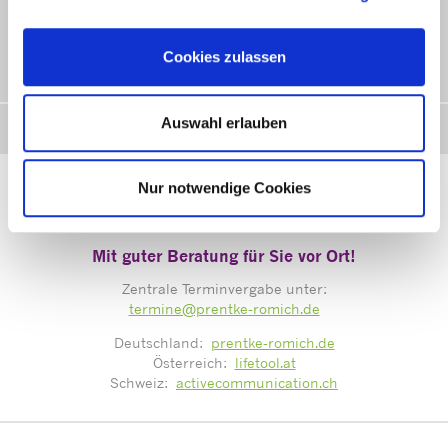
entwickelt, einem amerikanischen Linguisten, der sich - schon
damals! - intensiv für die Erweiterung der
Kommunikationsmöglichkeiten behinderter Menschen
Cookies zulassen
eingesetzt hat.
Auswahl erlauben
Erfahren Sie mehr!
Nur notwendige Cookies
Mit guter Beratung für Sie vor Ort!
Zentrale Terminvergabe unter:
termine@prentke-romich.de
Deutschland:
prentke-romich.de
Österreich:
lifetool.at
Schweiz:
activecommunication.ch