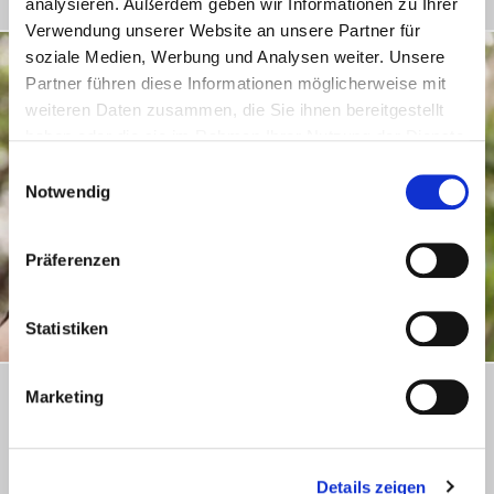
Sprache
analysieren. Außerdem geben wir Informationen zu Ihrer
Verwendung unserer Website an unsere Partner für
soziale Medien, Werbung und Analysen weiter. Unsere
Partner führen diese Informationen möglicherweise mit
weiteren Daten zusammen, die Sie ihnen bereitgestellt
haben oder die sie im Rahmen Ihrer Nutzung der Dienste
gesammelt haben.
Einwilligungsauswahl
Notwendig
Präferenzen
Statistiken
10 gute Gründe für die MINSPEAK®
Marketing
Kodierungsstrategie
Die MINSPEAK® Kodierungsstrategie – die effektive Art,
Vokabular auf einer Kommunikationshilfe zu organisieren.
Details zeigen
Minspeak wurde vor über 30 Jahren von Bruce Baker