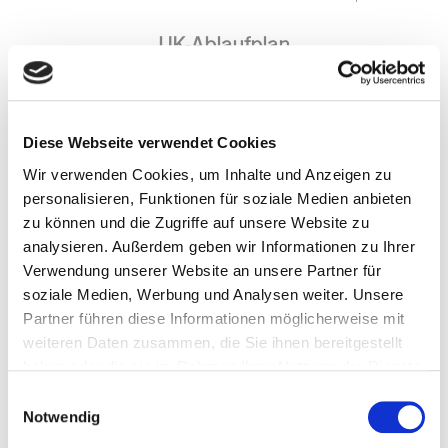
UK-Ablaufplan
Dieser Ablaufplan hilft euch, bestimmte Routinen ruhig und
entspannt zu gestalten.
Diese Webseite verwendet Cookies
Tragt in den Plan die Schritte ein, die erledigt werden müssen.
Wir verwenden Cookies, um Inhalte und Anzeigen zu
Ihr könntet überlegen, ob eine feste Reihenfolge für die
personalisieren, Funktionen für soziale Medien anbieten
Tätigkeiten sinnvoll ist.
zu können und die Zugriffe auf unsere Website zu
Findet gemeinsam heraus, was für euren Alltag am besten
analysieren. Außerdem geben wir Informationen zu Ihrer
passt.
Verwendung unserer Website an unsere Partner für
Nach jeder beendeten Aufgabe wird die passende Lasche
soziale Medien, Werbung und Analysen weiter. Unsere
hochgeklappt – so seht ihr, was ihr schon geschafft habt und
Partner führen diese Informationen möglicherweise mit
was noch vor euch liegt.
weiteren Daten zusammen, die Sie ihnen bereitgestellt
Entwickelt eure eigene Routine und denkt daran: Abläufe und
haben oder die sie im Rahmen Ihrer Nutzung der Dienste
Gewohnheiten entstehen nicht über Nacht – gebt euch Zeit
gesammelt haben.
Einwilligungsauswahl
und feiert jeden kleinen
Notwendig
Erfolg!