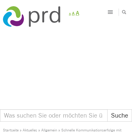
Decrease
Reset
Increase
A
A
A
font
font
size.
font
size.
size.
Startseite
»
Aktuelles
»
Allgemein
»
Schnelle Kommunikationserfolge mit