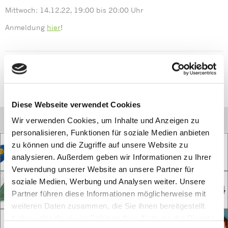
Mittwoch: 14.12.22, 19:00 bis 20:00 Uhr
Anmeldung
hier
!
Link zur Teilnahmebescheinigung:
https://www.prentke-
romich.de/2022-12-14/
Diese Webseite verwendet Cookies
Frohe Weihnachten!
Wir verwenden Cookies, um Inhalte und Anzeigen zu
personalisieren, Funktionen für soziale Medien anbieten
zu können und die Zugriffe auf unsere Website zu
analysieren. Außerdem geben wir Informationen zu Ihrer
Verwendung unserer Website an unsere Partner für
soziale Medien, Werbung und Analysen weiter. Unsere
Partner führen diese Informationen möglicherweise mit
weiteren Daten zusammen, die Sie ihnen bereitgestellt
haben oder die sie im Rahmen Ihrer Nutzung der Dienste