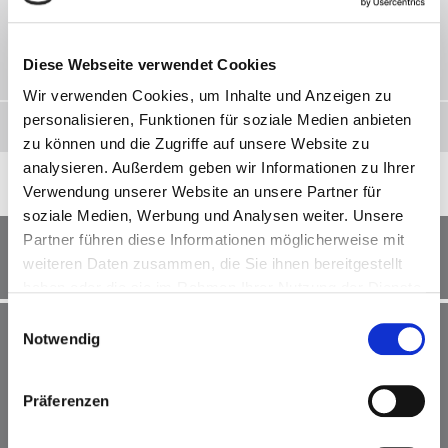
Diese Webseite verwendet Cookies
Wir verwenden Cookies, um Inhalte und Anzeigen zu
personalisieren, Funktionen für soziale Medien anbieten
Produkt ansehen
zu können und die Zugriffe auf unsere Website zu
analysieren. Außerdem geben wir Informationen zu Ihrer
Verwendung unserer Website an unsere Partner für
soziale Medien, Werbung und Analysen weiter. Unsere
Partner führen diese Informationen möglicherweise mit
MINSPEAK® Wortschatzprogramm Unity 60
weiteren Daten zusammen, die Sie ihnen bereitgestellt
Wortstrategie
haben oder die sie im Rahmen Ihrer Nutzung der Dienste
gesammelt haben.
Einwilligungsauswahl
Notwendig
Präferenzen