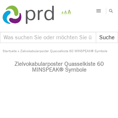
Decrease
Reset
Increase
A
A
A
font
font
size.
font
size.
size.
Startseite
»
Zielvokabularposter Quasselkiste 60 MINSPEAK® Symbole
Zielvokabularposter Quasselkiste 60
MINSPEAK® Symbole