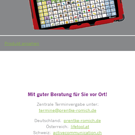
Produkt ansehen
Mit guter Beratung für Sie vor Ort!
Zentrale Terminvergabe unter:
termine@prentke-romich.de
Deutschland:
prentke-romich.de
Österreich:
lifetool.at
Schweiz:
activecommunication.ch