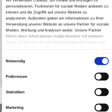
Wir verwenden Cookies, um Inhalte und Anzeigen zu
personalisieren, Funktionen für soziale Medien anbieten zu
können und die Zugriffe auf unsere Website zu
analysieren. Außerdem geben wir Informationen zu Ihrer
Verwendung unserer Website an unsere Partner für soziale
Medien, Werbung und Analysen weiter. Unsere Partner
führen diese Informationen möglicherweise mit weiteren
Daten zusammen, die Sie ihnen bereitgestellt haben oder
die sie im Rahmen Ihrer Nutzung der Dienste gesammelt
haben.
Einwilligungsauswahl
Notwendig
Präferenzen
Produkt ansehen
Statistiken
Marketing
Wortschatz-App MetaTalk für Via