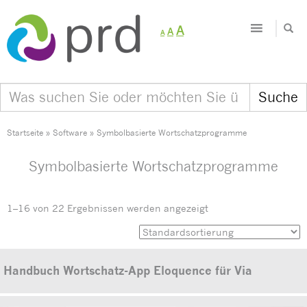
Decrease
Reset
Increase
A
A
A
font
font
size.
font
size.
size.
Startseite
»
Software
»
Symbolbasierte Wortschatzprogramme
Symbolbasierte Wortschatzprogramme
1–16 von 22 Ergebnissen werden angezeigt
Handbuch Wortschatz-App Eloquence für Via