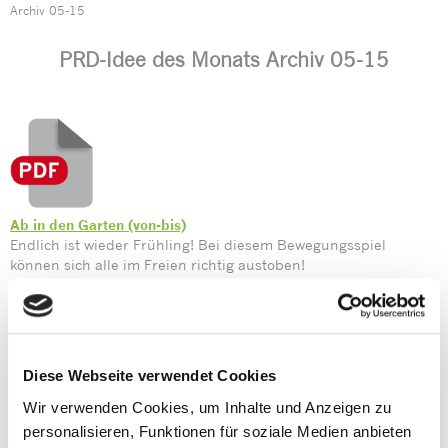
Archiv 05-15
PRD-Idee des Monats Archiv 05-15
Ab in den Garten (von-bis)
Endlich ist wieder Frühling! Bei diesem Bewegungsspiel
können sich alle im Freien richtig austoben!
PRD-Ideen Ausgabe 95 – Mai 2015
Die „PRD-Ideen des Monats“ sind ein kostenloser Service der
Diese Webseite verwendet Cookies
Prentke Romich GmbH. Nutzung auf eigene Gefahr. Die Prentke
Wir verwenden Cookies, um Inhalte und Anzeigen zu
Romich GmbH übernimmt keine Haftung für Schäden
personalisieren, Funktionen für soziale Medien anbieten
irgendeiner Art, die aus der Befolgung der hier gemachten