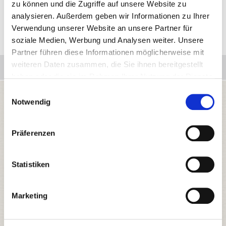
zu können und die Zugriffe auf unsere Website zu
Angaben resultieren könnten. Das Eintragen in den Newsletter
erfolgt
hier
.
analysieren. Außerdem geben wir Informationen zu Ihrer
Verwendung unserer Website an unsere Partner für
soziale Medien, Werbung und Analysen weiter. Unsere
Partner führen diese Informationen möglicherweise mit
weiteren Daten zusammen, die Sie ihnen bereitgestellt
PRD-Ideen des Monats
haben oder die sie im Rahmen Ihrer Nutzung der Dienste
gesammelt haben.
Einwilligungsauswahl
Notwendig
Präferenzen
Statistiken
Marketing