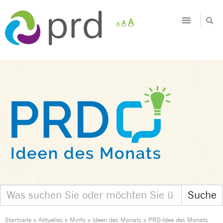
Decrease
Reset
Increase
A
A
A
font
font
size.
font
size.
size.
Startseite
»
Aktuelles
»
Minfo
»
Ideen des Monats
»
PRD-Idee des Monats