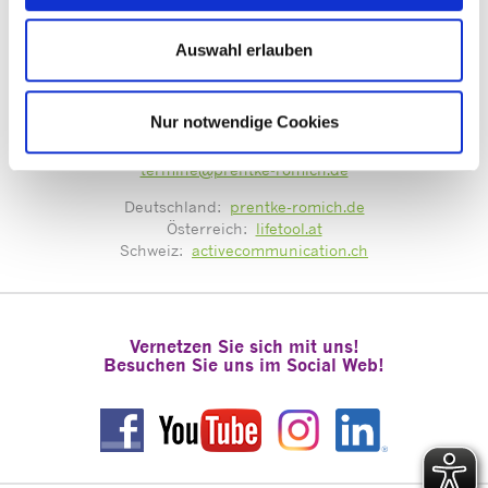
Auswahl erlauben
Mit guter Beratung für Sie vor Ort!
Nur notwendige Cookies
Zentrale Terminvergabe unter:
termine@prentke-romich.de
Deutschland:
prentke-romich.de
Österreich:
lifetool.at
Schweiz:
activecommunication.ch
Vernetzen Sie sich mit uns!
Besuchen Sie uns im Social Web!