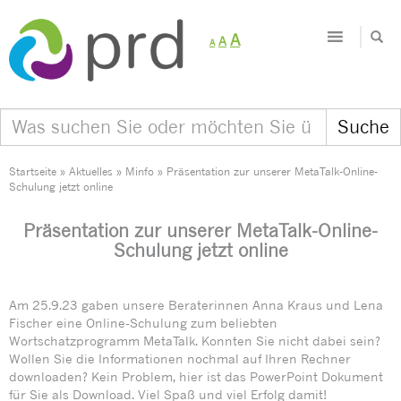
Decrease
Reset
Increase
A
A
A
font
font
size.
font
size.
size.
Startseite
»
Aktuelles
»
Minfo
»
Präsentation zur unserer MetaTalk-Online-
Schulung jetzt online
Präsentation zur unserer MetaTalk-Online-
Schulung jetzt online
Am 25.9.23 gaben unsere Beraterinnen Anna Kraus und Lena
Fischer eine Online-Schulung zum beliebten
Wortschatzprogramm MetaTalk. Konnten Sie nicht dabei sein?
Wollen Sie die Informationen nochmal auf Ihren Rechner
downloaden? Kein Problem, hier ist das PowerPoint Dokument
für Sie als Download. Viel Spaß und viel Erfolg damit!