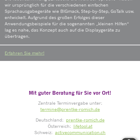
wir ursprünglich für die verschiedenen einfachen
Sprachausgabegeräte wie BIGmack, Step-by-Step, GoTalk usw.
entwickelt. Aufgrund des großen Erfolges dieser
Anwendungsbeispiele für die sogenannten „kleinen Hilfen“
lag es nahe, das Konzept auch auf die Displaygeräte zu
übertragen.
Erfahren Sie mehr!
Mit guter Beratung für Sie vor Ort!
Zentrale Terminvergabe unter:
termine@prentke-romich.de
Deutschland:
prentke-romich.de
Österreich:
lifetool.at
Schweiz:
activecommunication.ch