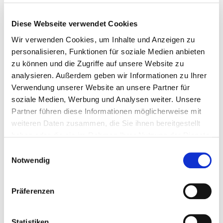
Mathias Voßberg, Berater
Diese Webseite verwendet Cookies
Wir verwenden Cookies, um Inhalte und Anzeigen zu
personalisieren, Funktionen für soziale Medien anbieten
Kommunikationspädagoge (LUK), Heilerziehungspfleger,
Medizinprodukteberater
zu können und die Zugriffe auf unsere Website zu
analysieren. Außerdem geben wir Informationen zu Ihrer
Nordostdeutschland & Berlin
Verwendung unserer Website an unsere Partner für
soziale Medien, Werbung und Analysen weiter. Unsere
E-Mail:
Partner führen diese Informationen möglicherweise mit
weiteren Daten zusammen, die Sie ihnen bereitgestellt
m.vossberg@prentke-romich.de
haben oder die sie im Rahmen Ihrer Nutzung der Dienste
gesammelt haben.
Einwilligungsauswahl
E-Mail zentrale Terminvergabe:
Notwendig
termine@prentke-romich.de
Präferenzen
Telefax:
0561 785 59 29
Statistiken