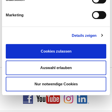
Marketing
Mit guter Beratung für Sie vor Ort!
Zentrale Terminvergabe unter:
Details zeigen
termine@prentke-romich.de
Deutschland:
prentke-romich.de
Cookies zulassen
Österreich:
lifetool.at
Schweiz:
activecommunication.ch
Auswahl erlauben
Vernetzen Sie sich mit uns!
Besuchen Sie uns im Social Web!
Nur notwendige Cookies