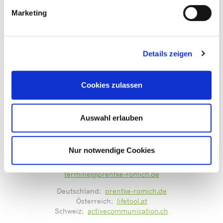
Marketing
Details zeigen
Bitte akzeptieren Sie die
Marketing-Cookie Einstellung
um
Cookies zulassen
diesen Inhalt zu sehen.
Auswahl erlauben
Mit guter Beratung für Sie vor Ort!
Nur notwendige Cookies
Zentrale Terminvergabe unter:
termine@prentke-romich.de
Deutschland:
prentke-romich.de
Österreich:
lifetool.at
Schweiz:
activecommunication.ch