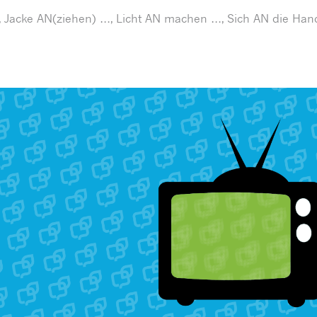
, Jacke AN(ziehen) …, Licht AN machen …, Sich AN die Han