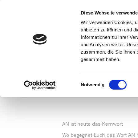
Diese Webseite verwende
Wir verwenden Cookies, um
anbieten zu können und di
Informationen zu Ihrer Ve
und Analysen weiter. Unse
zusammen, die Sie ihnen b
gesammelt haben.
Einwilligungsauswahl
Notwendig
Startseite
»
Aktuelles
»
Allgemein
»
3. Deze
AN ist heute das Kernwort
Wo begegnet Euch das Wort AN 