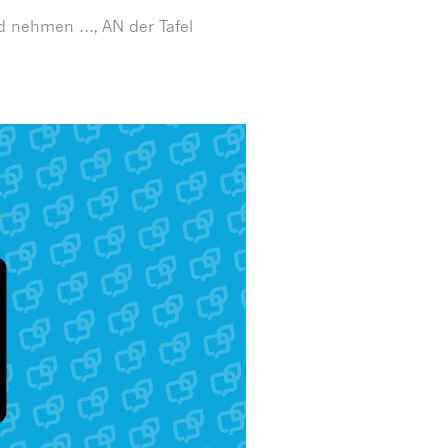
d nehmen …, AN der Tafel