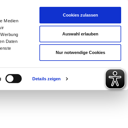
 Konto
Intern
Warenkorb
Cookies zulassen
le Medien
ir
ps
Gute Gründe
Über uns
Auswahl erlauben
, Werbung
ren Daten
ienste
Nur notwendige Cookies
g
Details zeigen