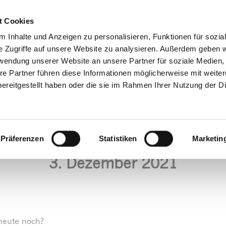
Decrease
Reset
Increase
A
A
Hotline + Kontakt
Newsletter
Mein
A
t Cookies
font
font
font
size.
 Inhalte und Anzeigen zu personalisieren, Funktionen für sozia
size.
size.
e Zugriffe auf unsere Website zu analysieren. Außerdem geben w
Produkte/Shop
Downloads
Service
Praxistip
rwendung unserer Website an unsere Partner für soziale Medien
re Partner führen diese Informationen möglicherweise mit weite
ereitgestellt haben oder die sie im Rahmen Ihrer Nutzung der D
Präferenzen
Statistiken
Marketin
mber 2021
3. Dezember 2021
heute noch?