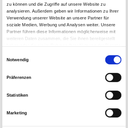
zu können und die Zugriffe auf unsere Website zu
analysieren. Außerdem geben wir Informationen zu Ihrer
Verwendung unserer Website an unsere Partner für
Bitte akzeptieren Sie die
Marketing-Cookie Einstellung
um
soziale Medien, Werbung und Analysen weiter. Unsere
diesen Inhalt zu sehen.
Partner führen diese Informationen möglicherweise mit
weiteren Daten zusammen, die Sie ihnen bereitgestellt
Download Materialien
haben oder die sie im Rahmen Ihrer Nutzung der Dienste
gesammelt haben.
Einwilligungsauswahl
Notwendig
Präferenzen
Abie Alba Vereinfachter Text zur Lesung von Katrin
Statistiken
Buehring
Marketing