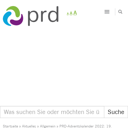
Decrease
Reset
Increase
A
A
A
font
font
size.
font
size.
size.
Startseite
»
Aktuelles
»
Allgemein
»
PRD-Adventskalender 2022: 19.