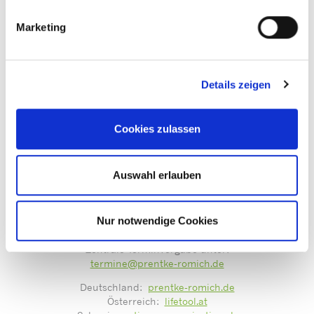
Marketing
Details zeigen
Bitte akzeptieren Sie die
Marketing-Cookie Einstellung
um
Cookies zulassen
diesen Inhalt zu sehen.
Auswahl erlauben
Nur notwendige Cookies
Mit guter Beratung für Sie vor Ort!
Zentrale Terminvergabe unter:
termine@prentke-romich.de
Deutschland:
prentke-romich.de
Österreich:
lifetool.at