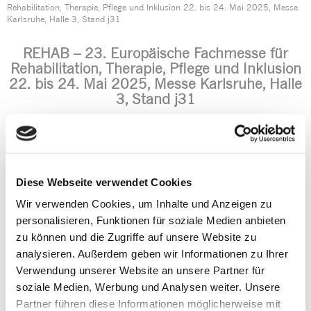
Rehabilitation, Therapie, Pflege und Inklusion 22. bis 24. Mai 2025, Messe
Karlsruhe, Halle 3, Stand j31
REHAB – 23. Europäische Fachmesse für
Rehabilitation, Therapie, Pflege und Inklusion
22. bis 24. Mai 2025, Messe Karlsruhe, Halle
3, Stand j31
Diese Webseite verwendet Cookies
Wir verwenden Cookies, um Inhalte und Anzeigen zu
personalisieren, Funktionen für soziale Medien anbieten
zu können und die Zugriffe auf unsere Website zu
analysieren. Außerdem geben wir Informationen zu Ihrer
Verwendung unserer Website an unsere Partner für
Seit über 40 Jahren ist die REHAB in Karlsruhe weltweit eine
soziale Medien, Werbung und Analysen weiter. Unsere
der größten und bedeutendsten Fachmessen für
Partner führen diese Informationen möglicherweise mit