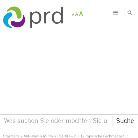
Decrease
Reset
Increase
A
A
A
font
font
size.
font
size.
size.
Startseite
»
Aktuelles
»
Minfo
»
REHAB – 23. Europäische Fachmesse für