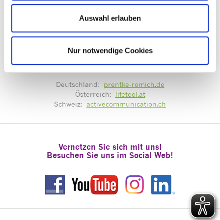
Auswahl erlauben
Mit guter Beratung für Sie vor Ort!
Nur notwendige Cookies
Zentrale Terminvergabe unter:
termine@prentke-romich.de
Deutschland:
prentke-romich.de
Österreich:
lifetool.at
Schweiz:
activecommunication.ch
Vernetzen Sie sich mit uns!
Besuchen Sie uns im Social Web!