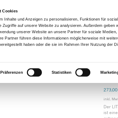
Decrease
Reset
Increase
A
A
Hotline + Kontakt
Newsletter
Mein
A
t Cookies
font
font
font
size.
 Inhalte und Anzeigen zu personalisieren, Funktionen für sozia
size.
size.
e Zugriffe auf unsere Website zu analysieren. Außerdem geben w
Produkte/Shop
Downloads
Service
Praxistip
rwendung unserer Website an unsere Partner für soziale Medien
re Partner führen diese Informationen möglicherweise mit weite
ereitgestellt haben oder die sie im Rahmen Ihrer Nutzung der D
LITTLE Step-by-Step
Präferenzen
Statistiken
Marketin
273,0
inkl. Mw
Der LI
ist ein