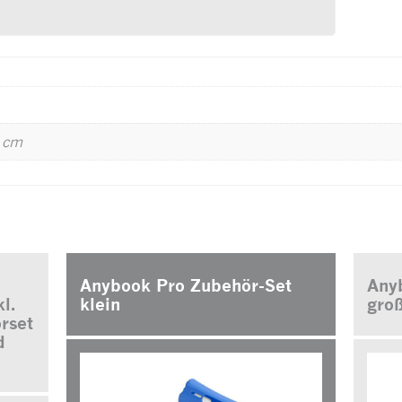
 cm
Anybook Pro Zubehör-Set
Any
l.
klein
gro
rset
d