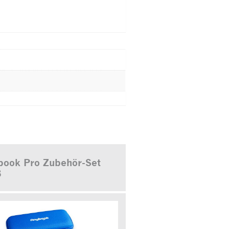
book Pro Zubehör-Set
ß