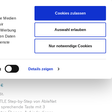
 Konto
Intern
Warenkorb
Cookies zulassen
le Medien
ir
ps
Gute Gründe
Über uns
Auswahl erlauben
, Werbung
ren Daten
ienste
Nur notwendige Cookies
g
Details zeigen
0
€
St.
TTLE Step-by-Step von AbleNet
e sprechende Taste mit 3