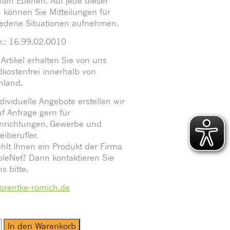
ten Ebenen. Auf jede dieser
 können Sie Mitteilungen für
iedene Situationen aufnehmen.
.: 16.99.02.0010
Artikel erhalten Sie von uns
kostenfrei innerhalb von
hland.
dividuelle Angebote erstellen wir
uf Anfrage gern für
inrichtungen, Gewerbe und
eiberufler.
ehlt Ihnen ein Produkt der Firma
bleNet? Dann kontaktieren Sie
s bitte.
rentke-romich.de
In den Warenkorb