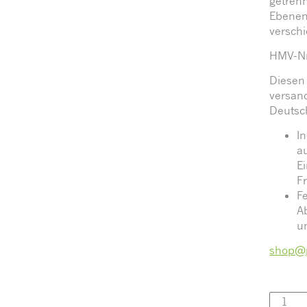
getrenn
Ebenen
versch
HMV-Nr
Diesen 
versand
Deutsc
In
a
E
Fr
F
A
un
shop@p