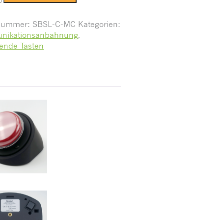
lnummer:
SBSL-C-MC
Kategorien:
nikationsanbahnung
,
ende Tasten