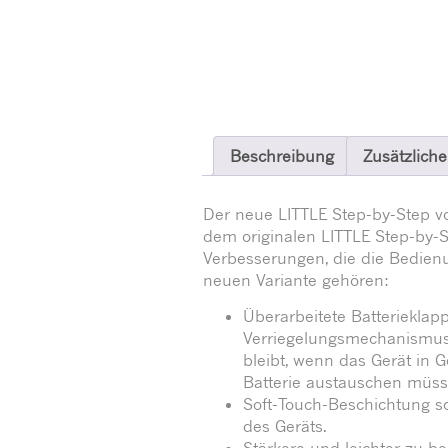
Beschreibung
Zusätzliche
Der neue LITTLE Step-by-Step von
dem originalen LITTLE Step-by-S
Verbesserungen, die die Bedien
neuen Variante gehören:
Überarbeitete Batteriekla
Verriegelungsmechanismus, 
bleibt, wenn das Gerät in Ge
Batterie austauschen müss
Soft-Touch-Beschichtung so
des Geräts.
Stärkere und leichter zu b