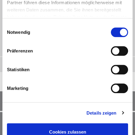
Partner führen diese Informationen möglicherweise mit
weiteren Daten zusammen, die Sie ihnen bereitgestellt
haben oder die sie im Rahmen Ihrer Nutzung der Dienste
gesammelt haben.
Einwilligungsauswahl
Notwendig
680,00
€
Präferenzen
Produkt ansehen
Statistiken
Marketing
TC L3D 3QS UGA Tischhalterung
Details zeigen
Cookies zulassen