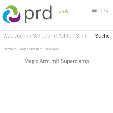
Decrease
Reset
Increase
A
A
A
font
font
size.
font
size.
size.
Startseite
»
Magic Arm mit Superclamp
Magic Arm mit Superclamp