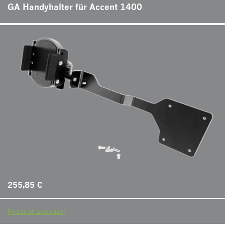
GA Handyhalter für Accent 1400
255,85
€
Produkt ansehen