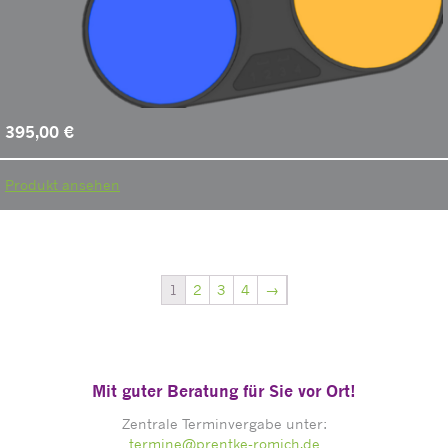
395,00
€
Produkt ansehen
1
2
3
4
→
Mit guter Beratung für Sie vor Ort!
Zentrale Terminvergabe unter:
termine@prentke-romich.de