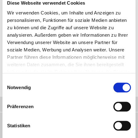
Diese beinhaltet über 80 wichtige Kernwörter, die durch je nur
Diese Webseite verwendet Cookies
eine Tastenaktivierung abgerufen werden können, also
gewissermaßen eine umfangreiche sprechende
Wir verwenden Cookies, um Inhalte und Anzeigen zu
Kommunikationstafel.
personalisieren, Funktionen für soziale Medien anbieten
zu können und die Zugriffe auf unsere Website zu
Zum anderen bietet die Software auch die nützliche Funktion
analysieren. Außerdem geben wir Informationen zu Ihrer
Fokuswörter, über die das Vokabular zeitweise leicht auf eine
bestimmte Menge an Aussagen reduziert werden kann, um
Verwendung unserer Website an unsere Partner für
störende Ablenkungen beim Lernprozess zu minimieren.
soziale Medien, Werbung und Analysen weiter. Unsere
Partner führen diese Informationen möglicherweise mit
Die komplette Version ermöglicht den Abruf von mehreren
tausend Wörtern in grammatikalisch korrekter Form über eine
weiteren Daten zusammen, die Sie ihnen bereitgestellt
Kombination von maximal 3 Tastenaktivierungen und stellt
haben oder die sie im Rahmen Ihrer Nutzung der Dienste
damit ein sehr effizientes Instrument für die
gesammelt haben.
Einwilligungsauswahl
Alltagskommunikation dar.
Notwendig
Symbolbasiertes Wortschatzprogramm
Präferenzen
Statistiken