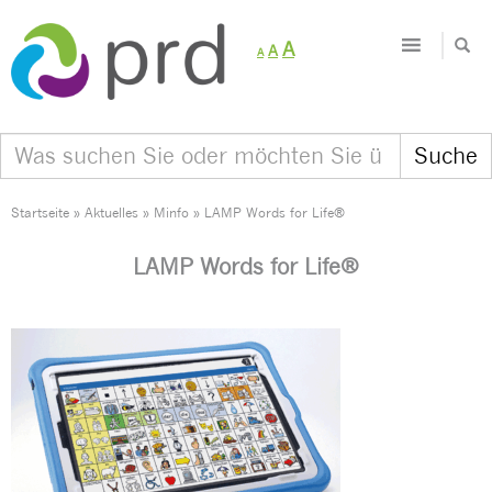
Decrease
Reset
Increase
A
A
A
font
font
size.
font
size.
size.
Startseite
»
Aktuelles
»
Minfo
»
LAMP Words for Life®
LAMP Words for Life®