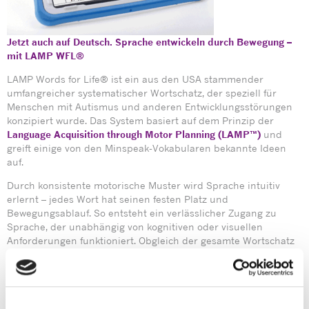
Jetzt auch auf Deutsch. Sprache entwickeln durch Bewegung –
mit LAMP WFL®
LAMP Words for Life® ist ein aus den USA stammender
umfangreicher systematischer Wortschatz, der speziell für
Menschen mit Autismus und anderen Entwicklungsstörungen
konzipiert wurde. Das System basiert auf dem Prinzip der
Language Acquisition through Motor Planning (LAMP™)
und
greift einige von den Minspeak-Vokabularen bekannte Ideen
auf.
Durch konsistente motorische Muster wird Sprache intuitiv
erlernt – jedes Wort hat seinen festen Platz und
Bewegungsablauf. So entsteht ein verlässlicher Zugang zu
Sprache, der unabhängig von kognitiven oder visuellen
Anforderungen funktioniert. Obgleich der gesamte Wortschatz
von LAMP Words for Life® auf einer Oberfläche von 84 Feldern
beruht, gibt es mehrere Möglichkeiten, diesen schrittweise und
sehr strukturiert zu erlernen. Zum einen steht die Oberfläche
für den Beginn auch in einer 1-Hit-Version zur Verfügung.