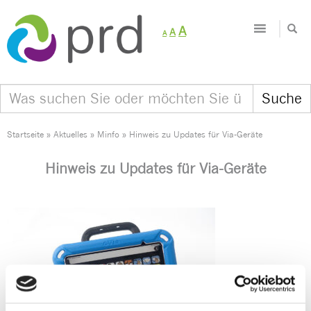
Decrease
Reset
Increase
A
A
A
font
font
size.
font
size.
size.
Startseite
»
Aktuelles
»
Minfo
»
Hinweis zu Updates für Via-Geräte
Hinweis zu Updates für Via-Geräte