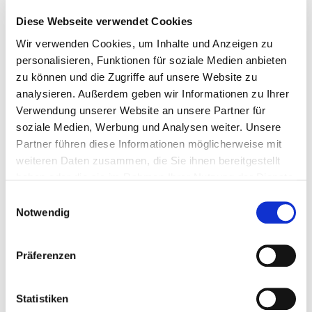
Diese Webseite verwendet Cookies
Ebenso wie alle komplexen Kommunikationshilfen von PRD
Wir verwenden Cookies, um Inhalte und Anzeigen zu
bekommen auch die Geräte der Via-Reihe regelmäßig Updates
personalisieren, Funktionen für soziale Medien anbieten
sowohl der Wortschatzprogramme als auch des
zu können und die Zugriffe auf unsere Website zu
Betriebssystems. Die Vias basieren auf iPads mit dem iOS-
analysieren. Außerdem geben wir Informationen zu Ihrer
Betriebssystem. Um permanent eine zuverlässige Nutzung
Verwendung unserer Website an unsere Partner für
dieser Geräte zu gewährleisten, empfehlen wir, nur die
„kleineren“ Updates innerhalb einer Versionsnummer (also z.
soziale Medien, Werbung und Analysen weiter. Unsere
B. von 17.5.1. zur Version 17.6.1) durchzuführen. Vor der
Partner führen diese Informationen möglicherweise mit
Durchführung eines „großen“ Updates (z. B. von iOS 17 zu iOS
weiteren Daten zusammen, die Sie ihnen bereitgestellt
18) warten Sie jedoch bitte, bis unsere Entwicklungsabteilung
haben oder die sie im Rahmen Ihrer Nutzung der Dienste
dieses geprüft und freigegeben hat. Über unsere Webseite und
gesammelt haben.
die Social-Media-Kanäle werden wir Sie so bald wie möglich
Einwilligungsauswahl
informieren.
Notwendig
Präferenzen
Minfo 02-2024
Statistiken