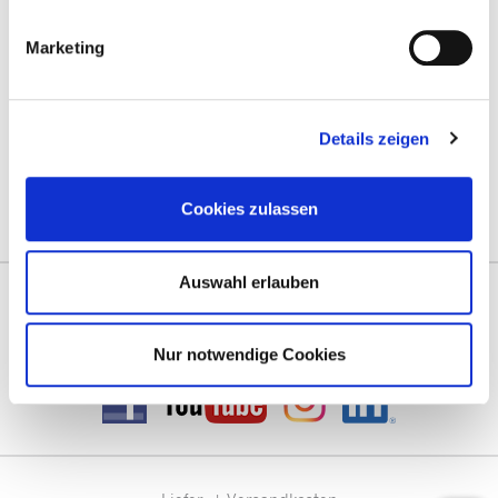
Marketing
Mit guter Beratung für Sie vor Ort!
Zentrale Terminvergabe unter:
termine@prentke-romich.de
Details zeigen
Deutschland:
prentke-romich.de
Österreich:
lifetool.at
Cookies zulassen
Schweiz:
activecommunication.ch
Auswahl erlauben
Vernetzen Sie sich mit uns!
Besuchen Sie uns im Social Web!
Nur notwendige Cookies