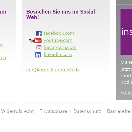
vor
Besuchen Sie uns im Social
Web!
facebook.com
youtube.com
de
instagram.com
linkedin.com
.ch
Mit 
jetzt
info@prentke-romich.de
rund
Kodie
Erfah
Widerrufsrecht
Privatsphäre + Datenschutz
Barrierefre