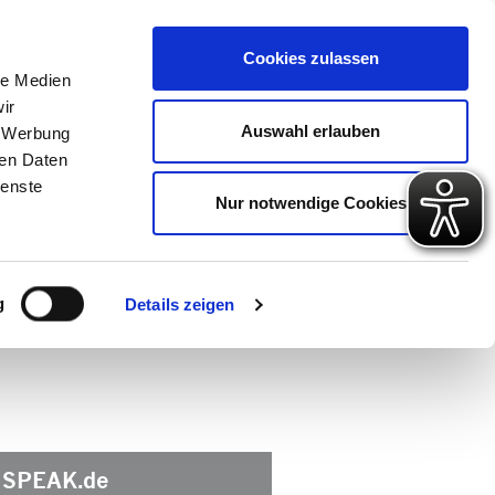
 Konto
Intern
Warenkorb
Cookies zulassen
le Medien
ir
ps
Gute Gründe
Über uns
Auswahl erlauben
, Werbung
ren Daten
ienste
Nur notwendige Cookies
g
Details zeigen
SPEAK.de