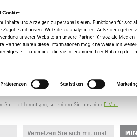
Decrease
Reset
Increase
A
A
Hotline + Kontakt
Newsletter
Mein
A
t Cookies
font
font
font
size.
 Inhalte und Anzeigen zu personalisieren, Funktionen für sozia
size.
size.
e Zugriffe auf unsere Website zu analysieren. Außerdem geben w
Produkte/Shop
Downloads
Service
Praxistip
rwendung unserer Website an unsere Partner für soziale Medien
re Partner führen diese Informationen möglicherweise mit weite
ereitgestellt haben oder die sie im Rahmen Ihrer Nutzung der D
Support
Präferenzen
Statistiken
Marketin
er Support benötigen, schreiben Sie uns eine
E-Mail
!
Vernetzen Sie sich mit uns!
MIN