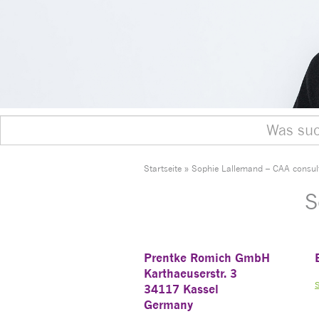
Startseite
»
Sophie Lallemand – CAA consul
S
Prentke Romich GmbH
Karthaeuserstr. 3
34117 Kassel
Germany