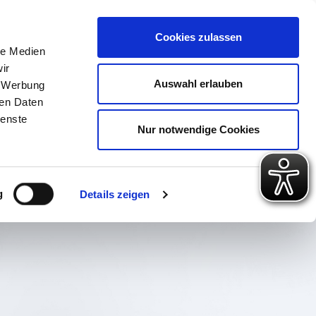
 Konto
Intern
Warenkorb
Cookies zulassen
le Medien
ir
ps
Gute Gründe
Über uns
Auswahl erlauben
, Werbung
ren Daten
ienste
Nur notwendige Cookies
g
Details zeigen