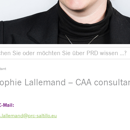
tant
ophie Lallemand – CAA consulta
E-Mail:
s.lallemand@prc-saltillo.eu