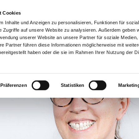
Decrease
Reset
Increase
A
A
Hotline + Kontakt
Newsletter
Mein
A
t Cookies
font
font
font
size.
 Inhalte und Anzeigen zu personalisieren, Funktionen für sozia
size.
size.
e Zugriffe auf unsere Website zu analysieren. Außerdem geben w
Produkte/Shop
Downloads
Service
Praxistip
rwendung unserer Website an unsere Partner für soziale Medien
re Partner führen diese Informationen möglicherweise mit weite
ereitgestellt haben oder die sie im Rahmen Ihrer Nutzung der D
Präferenzen
Statistiken
Marketin