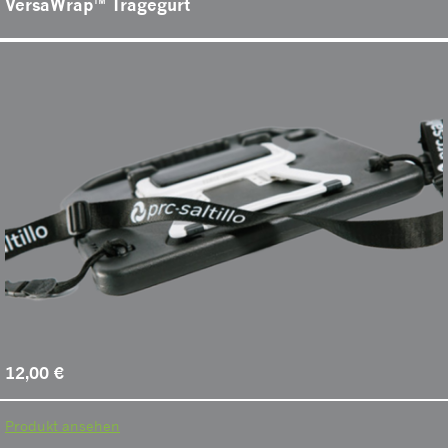
VersaWrap™ Tragegurt
12,00
€
Produkt ansehen