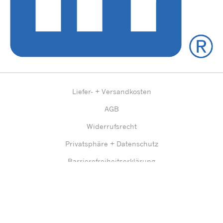
Liefer- + Versandkosten
AGB
Widerrufsrecht
Privatsphäre + Datenschutz
Barrierefreiheitserklärung
Impressum
Sitemap
© Prentke Romich GmbH, Deutschland