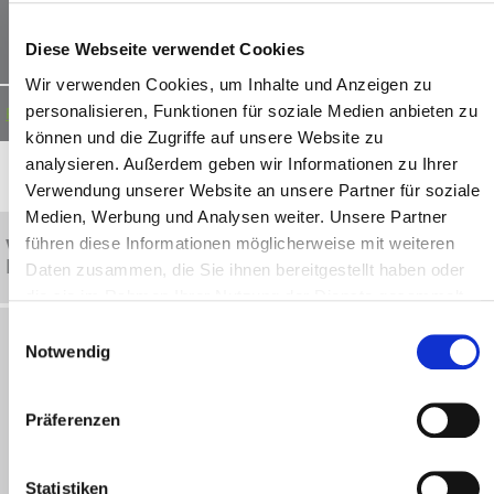
Diese Webseite verwendet Cookies
Wir verwenden Cookies, um Inhalte und Anzeigen zu
personalisieren, Funktionen für soziale Medien anbieten zu
Produkt ansehen
können und die Zugriffe auf unsere Website zu
analysieren. Außerdem geben wir Informationen zu Ihrer
Verwendung unserer Website an unsere Partner für soziale
Medien, Werbung und Analysen weiter. Unsere Partner
führen diese Informationen möglicherweise mit weiteren
Via Nano – Talker auf iPhone-Basis –
Kommunikationshilfe App
Daten zusammen, die Sie ihnen bereitgestellt haben oder
die sie im Rahmen Ihrer Nutzung der Dienste gesammelt
haben.
Einwilligungsauswahl
Notwendig
Präferenzen
Statistiken