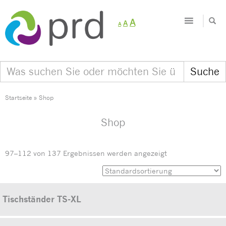
Decrease
Reset
Increase
A
A
A
font
font
size.
font
size.
size.
Startseite
»
Shop
Shop
97–112 von 137 Ergebnissen werden angezeigt
Tischständer TS-XL