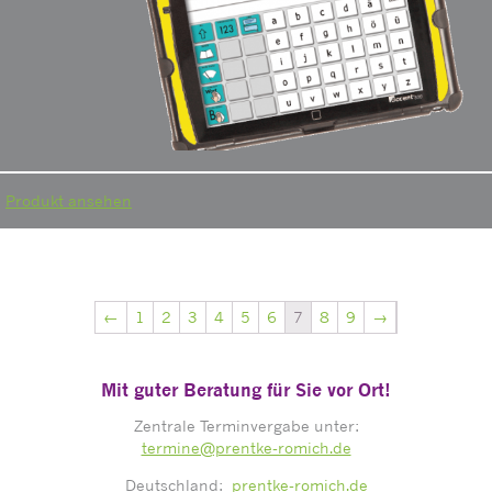
Produkt ansehen
←
1
2
3
4
5
6
7
8
9
→
Mit guter Beratung für Sie vor Ort!
Zentrale Terminvergabe unter:
termine@prentke-romich.de
Deutschland:
prentke-romich.de