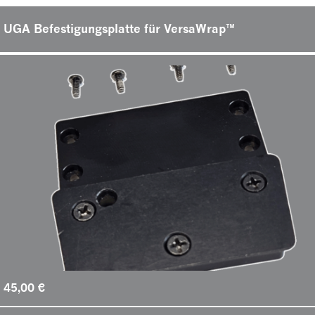
UGA Befestigungsplatte für VersaWrap™
45,00
€