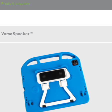
Produkt ansehen
VersaSpeaker™