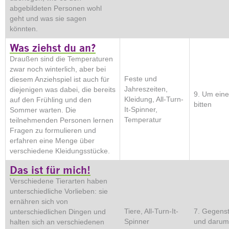
abgebildeten Personen wohl
geht und was sie sagen
könnten.
Was ziehst du an?
Draußen sind die Temperaturen
zwar noch winterlich, aber bei
Feste und
diesem Anziehspiel ist auch für
Jahreszeiten,
diejenigen was dabei, die bereits
9. Um eine
Kleidung, All-Turn-
auf den Frühling und den
bitten
It-Spinner,
Sommer warten. Die
Temperatur
teilnehmenden Personen lernen
Fragen zu formulieren und
erfahren eine Menge über
verschiedene Kleidungsstücke.
Das ist für mich!
Verschiedene Tierarten haben
unterschiedliche Vorlieben: sie
ernähren sich von
Tiere, All-Turn-It-
7. Gegens
unterschiedlichen Dingen und
Spinner
und darum 
halten sich an verschiedenen