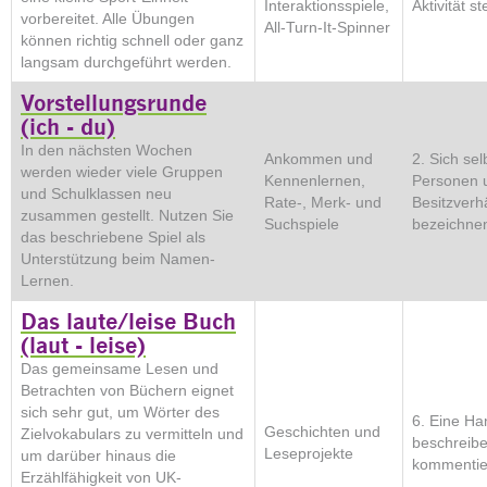
Interaktionsspiele,
Aktivität s
vorbereitet. Alle Übungen
All-Turn-It-Spinner
können richtig schnell oder ganz
langsam durchgeführt werden.
Vorstellungsrunde
(ich - du)
In den nächsten Wochen
Ankommen und
2. Sich sel
werden wieder viele Gruppen
Kennenlernen,
Personen 
und Schulklassen neu
Rate-, Merk- und
Besitzverh
zusammen gestellt. Nutzen Sie
Suchspiele
bezeichne
das beschriebene Spiel als
Unterstützung beim Namen-
Lernen.
Das laute/leise Buch
(laut - leise)
Das gemeinsame Lesen und
Betrachten von Büchern eignet
sich sehr gut, um Wörter des
6. Eine Ha
Geschichten und
Zielvokabulars zu vermitteln und
beschreib
Leseprojekte
um darüber hinaus die
kommentie
Erzählfähigkeit von UK-