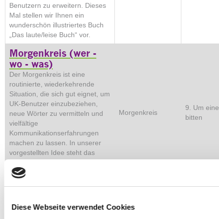
Benutzern zu erweitern. Dieses
Mal stellen wir Ihnen ein
wunderschön illustriertes Buch
„Das laute/leise Buch“ vor.
Morgenkreis (wer -
wo - was)
Der Morgenkreis ist eine
routinierte, wiederkehrende
Situation, die sich gut eignet, um
UK-Benutzer einzubeziehen,
9. Um eine
Morgenkreis
neue Wörter zu vermitteln und
bitten
vielfältige
Kommunikationserfahrungen
machen zu lassen. In unserer
vorgestellten Idee steht das
Fragenstellen zum aktuellen Tag
im Vordergrund.
Wunschzettel
(möchten)
Diese Webseite verwendet Cookies
Ein Weihnachtfest ohne