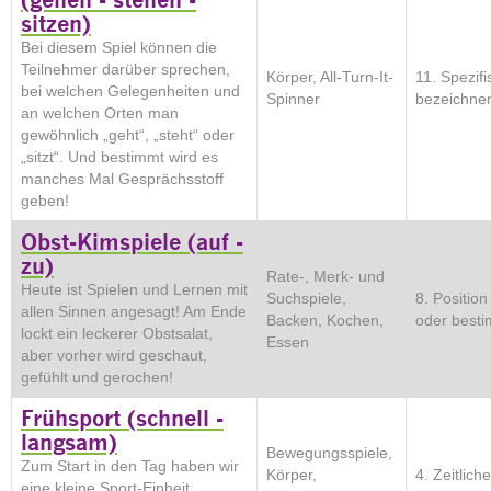
sitzen)
Bei diesem Spiel können die
Teilnehmer darüber sprechen,
Körper, All-Turn-It-
11. Spezifi
bei welchen Gelegenheiten und
Spinner
bezeichnen
an welchen Orten man
gewöhnlich „geht“, „steht“ oder
„sitzt“. Und bestimmt wird es
manches Mal Gesprächsstoff
geben!
Obst-Kimspiele (auf -
zu)
Rate-, Merk- und
Heute ist Spielen und Lernen mit
Suchspiele,
8. Positio
allen Sinnen angesagt! Am Ende
Backen, Kochen,
oder best
lockt ein leckerer Obstsalat,
Essen
aber vorher wird geschaut,
gefühlt und gerochen!
Frühsport (schnell -
langsam)
Bewegungsspiele,
Zum Start in den Tag haben wir
Körper,
4. Zeitlich
eine kleine Sport-Einheit