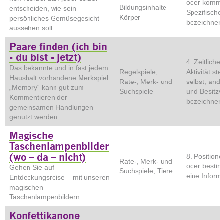
oder komme
Bildungsinhalte
entscheiden, wie sein
Spezifisch
Körper
persönliches Gemüsegesicht
bezeichnen
aussehen soll.
Paare finden (ich bin
- du bist - jetzt)
4. Zeitlich
Das bekannte und in fast jedem
Regelspiele,
Aktivität s
Haushalt vorhandene Merkspiel
Rate-, Merk- und
selbst, an
„Memory“ kann gut zum
Suchspiele
und Besitz
Kommentieren der
bezeichne
gemeinsamen Handlungen
genutzt werden.
Magische
Taschenlampenbilder
(wo – da – nicht)
8. Positio
Rate-, Merk- und
oder best
Gehen Sie auf
Suchspiele, Tiere
eine Inform
Entdeckungsreise – mit unseren
magischen
Taschenlampenbildern.
Konfettikanone