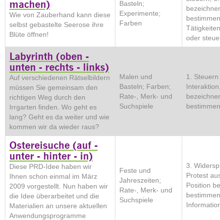
machen)
Basteln;
bezeichne
Experimente;
Wie von Zauberhand kann diese
bestimmen,
Farben
selbst gebastelte Seerose ihre
Tätigkeite
Blüte öffnen!
oder steue
Labyrinth (oben -
unten - rechts - links)
Malen und
1. Steuern
Auf verschiedenen Rätselbildern
Basteln; Farben;
Interaktion
müssen Sie gemeinsam den
Rate-, Merk- und
bezeichne
richtigen Weg durch den
Suchspiele
bestimme
Irrgarten finden. Wo geht es
lang? Geht es da weiter und wie
kommen wir da wieder raus?
Ostereisuche (auf -
unter - hinter - in)
3. Widers
Diese PRD-Idee haben wir
Feste und
Protest au
Ihnen schon einmal im März
Jahreszeiten;
Position b
2009 vorgestellt. Nun haben wir
Rate-, Merk- und
bestimmen
die Idee überarbeitet und die
Suchspiele
Information
Materialien an unsere aktuellen
Anwendungsprogramme