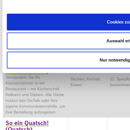
Welche Temperatur hat zum
Temperatur, All-
beschreib
Beispiel ein Tee? Wie fühlt sich
Turn-It-Spinner
kommentie
der Winter an und sind Hände
immer „kalt“? Das Spiel eignet
Cookies zu
sich gut, um erste
Zweitwortäußerungen oder die
korrekte Beugung von
Auswahl er
Adjektiven zu fördern.
Das Restaurant im
Klassenzimmer
Nur notwendig
(kaufen - kochen -
essen - trinken)
Verwandeln Sie Ihr
Backen, Kochen,
11. Spezifi
Klassenzimmer in ein
Essen
bezeichnen
Restaurant – mit Küchenchef,
Kellnern und Gästen. Alle Gäste
nutzen den GoTalk oder ihre
eigene Kommunikationshilfe, um
ihre Bestellung aufzugeben.
So ein Quatsch!
(Quatsch)