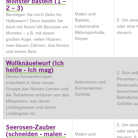
Monster basteln (1 –
2 – 3)
Malen und
Benötigen Sie noch Deko für
Basteln,
5. Um eine
Halloween? Dann basteln Sie
Lebensnahe
oder eine
doch mit Ihrem UK-Benutzer ein
Bildungsinhalte:
steuern
Monster – z.B. mit einem
Körper
großen Auge, vielen Haaren,
zwei blauen Zähnen, drei Armen
und einem Bein.
Wollknäuelwurf (Ich
heiße - Ich mag)
2. Sich sel
Dieses Kennenlernspiel
Personen 
Ankommen und
erleichtert in einer neuen
Besitzverh
Kennenlernen,
Gruppe das Namen-Lernen und
bezeichnen
Gefühle
die Teilnehmer erfahren von den
Befindlich
Mitspielern, was deren
Gefühle a
Lieblingsessen und deren
Lieblingstier ist.
5. Um eine
Seerosen-Zauber
oder eine
(schneiden - malen -
Malen und
steuern, 8.