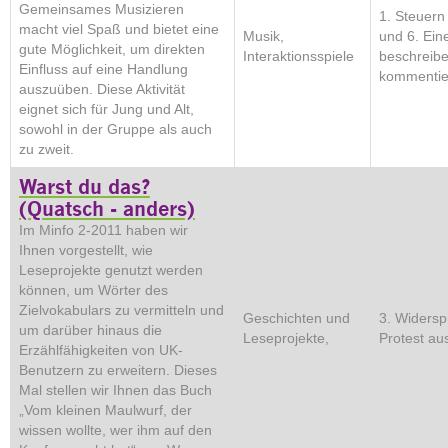
Gemeinsames Musizieren
1. Steuern 
macht viel Spaß und bietet eine
Musik,
und 6. Ein
gute Möglichkeit, um direkten
Interaktionsspiele
beschreib
Einfluss auf eine Handlung
kommentie
auszuüben. Diese Aktivität
eignet sich für Jung und Alt,
sowohl in der Gruppe als auch
zu zweit.
Warst du das?
(Quatsch - anders)
Im Minfo 2-2011 haben wir
Ihnen vorgestellt, wie
Leseprojekte genutzt werden
können, um Wörter des
Zielvokabulars zu vermitteln und
Geschichten und
3. Widers
um darüber hinaus die
Leseprojekte,
Protest au
Erzählfähigkeiten von UK-
Benutzern zu erweitern. Dieses
Mal stellen wir Ihnen das Buch
„Vom kleinen Maulwurf, der
wissen wollte, wer ihm auf den