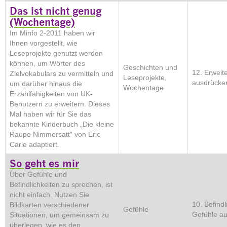
Das ist nicht genug
(Wochentage)
Im Minfo 2-2011 haben wir
Ihnen vorgestellt, wie
Leseprojekte genutzt werden
können, um Wörter des
Geschichten und
12. Erweit
Zielvokabulars zu vermitteln und
Leseprojekte,
ausdrücke
um darüber hinaus die
Wochentage
Erzählfähigkeiten von UK-
Benutzern zu erweitern. Dieses
Mal haben wir für Sie das
bekannte Kinderbuch „Die kleine
Raupe Nimmersatt“ von Eric
Carle adaptiert.
So geht es mir
Über Gefühle und
Befindlichkeiten zu sprechen, ist
nicht einfach. Nutzen Sie
10. Befindl
Bildkarten verschiedener
Gefühle
Gefühle a
Situationen, um gemeinsam zu
überlegen, wie es den