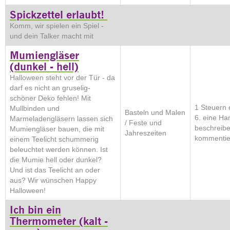
Spickzettel erlaubt!
Komm, wir spielen ein Spiel -
und dein Talker macht mit
Mumiengläser
(dunkel - hell)
Halloween steht vor der Tür - da
darf es nicht an gruselig-
schöner Deko fehlen! Mit
1 Steuern e
Mullbinden und
Basteln und Malen
6. eine Ha
Marmeladengläsern lassen sich
/ Feste und
beschreib
Mumiengläser bauen, die mit
Jahreszeiten
kommentie
einem Teelicht schummerig
beleuchtet werden können. Ist
die Mumie hell oder dunkel?
Und ist das Teelicht an oder
aus? Wir wünschen Happy
Halloween!
Ich bin ein
Thermometer (kalt -