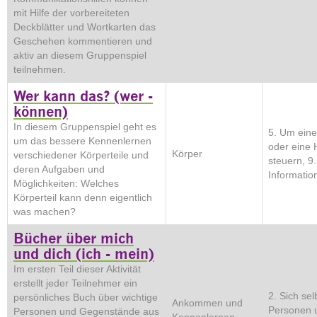
mit Hilfe der vorbereiteten
Deckblätter und Wortkarten das
Geschehen kommentieren und
aktiv an diesem Gruppenspiel
teilnehmen.
Wer kann das? (wer -
können)
In diesem Gruppenspiel geht es
5. Um eine
um das bessere Kennenlernen
oder eine
Körper
verschiedener Körperteile und
steuern, 9
deren Aufgaben und
Information
Möglichkeiten: Welches
Körperteil kann denn eigentlich
was machen?
Bücher über mich
und dich (ich - mein)
Im ersten Teil dieser Aktivität
erstellt jeder Teilnehmer ein
2. Sich sel
persönliches Buch über wichtige
Ankommen und
Personen 
Personen und Gegenstände aus
Kennenlernen,