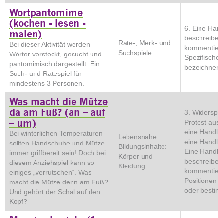
Wortpantomime
(kochen - lesen -
6. Eine Ha
malen)
beschreib
Rate-, Merk- und
Bei dieser Aktivität werden
kommentier
Suchspiele
Wörter versteckt, gesucht und
Spezifisch
pantomimisch dargestellt. Ein
bezeichnen
Such- und Ratespiel für
mindestens 3 Personen.
Was macht die Mütze
da am Fuß? (an – auf
3. Widers
– um)
Protest au
eine Handl
Bei winterlichen Temperaturen
Lebensnahe
eine Handl
sollten Handschuhe und Mütze
Bildungsinhalte:
Eine Hand
immer griffbereit sein! Doch bei
Körper und
beschreib
diesem Anziehspiel kann so
Kleidung
kommentie
einiges „verrutschen“. Was
Positionen
macht die Mütze denn am Fuß?
oder best
Und gehört der Schal auf den
Kopf?