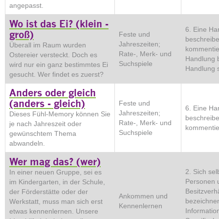
angepasst.
Wo ist das Ei? (klein -
6. Eine Ha
groß)
Feste und
beschreib
Jahreszeiten;
Überall im Raum wurden
kommentie
Rate-, Merk- und
Ostereier versteckt. Doch es
Handlung b
Suchspiele
wird nur ein ganz bestimmtes Ei
Handlung 
gesucht. Wer findet es zuerst?
Anders oder gleich
(anders - gleich)
Feste und
6. Eine Ha
Jahreszeiten;
Dieses Fühl-Memory können Sie
beschreib
Rate-, Merk- und
je nach Jahreszeit oder
kommentie
Suchspiele
gewünschtem Thema
abwandeln.
Wer mag das? (wer)
2. Sich sel
In einer neuen Gruppe, sei es
Personen 
im Kindergarten, in der Schule,
Besitzverh
der Förderstätte oder der
Ankommen und
bezeichnen
Werkstatt, muss man sich erst
Kennenlernen
Information
etwas kennenlernen. Unsere