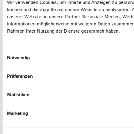
Malen und
Geschenke? Das ist für viele
Wir verwenden Cookies, um Inhalte und Anzeigen zu personal
7. Gegens
Basteln, Feste und
undenkbar! Aber was kann man
können und die Zugriffe auf unsere Website zu analysieren.
und darum 
Jahreszeiten
sich alles wünschen? Und was
unserer Website an unsere Partner für soziale Medien, Werb
wünscht sich Ihr Benutzer?
Informationen möglicherweise mit weiteren Daten zusammen, d
Gestalten Sie gemeinsam einen
Rahmen Ihrer Nutzung der Dienste gesammelt haben.
Wunschzettel.
Weihnachtsbaum
schmücken (weg -
Einwilligungsauswahl
da)
Notwendig
Malen und
Zum Weihnachtsfest werden
1. Erstes 
Basteln, Feste und
wieder viele Weihnachtsbäume
Interaktion
Jahreszeiten
geschmückt werden. Lassen Sie
Präferenzen
Ihren UK-Benutzer seinen ganz
persönlichen Papier-
Tannenbaum schmücken.
Statistiken
Kalt, warm oder heiß?
(kalt - warm - heiß)
Marketing
Überlegen Sie gemeinsam mit
Ihrem UK-Nutzer, ob etwas
„kalt“, „warm“ oder „heiß“ ist.
6. Eine Ha