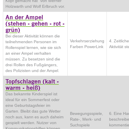
Kopf gemacht hat“ von Werner
Holzwarth und Wolf Erlbruch vor.
An der Ampel
(stehen - gehen - rot -
grün)
Bei dieser Aktivität können die
Verkehrserziehung
4. Zeitlich
teilnehmenden Personen im
Farben PowerLink
Aktivität s
Rollenspiel lernen, wie sie sich
an einer Ampel verhalten
müssen. Zu besetzen sind die
drei Rollen des Fußgängers,
des Polizisten und der Ampel.
Topfschlagen (kalt -
warm - heiß)
Das bekannte Kinderspiel ist
ideal für ein Sommerfest oder
eine Geburtstagsfeier im
Garten. Bleibt das gute Wetter
Bewegungsspiele,
6. Eine Ha
noch aus, kann es auch daheim
Rate-, Merk- und
beschreib
gespielt werden. Nutzer von
Suchspiele
kommentie
Kommunikationshilfen können