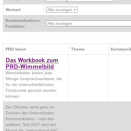
Wortart:
Kommunikations-
Funktion:
PRD Ideen
Thema
Kommunik
Das Workbook zum
PRD-Wimmelbild
Wimmelbilder bieten jede
Menge Gesprächsanlässe, die
für die unterschiedlichsten
Förderziele genutzt werden
können.
Der Oktober steht ganz im
Zeichen der Unterstützten
Kommunikation – und das
weltweit: Seit 2007 wird der
Monat als „International AAC