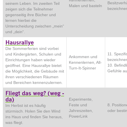
Besitzverh
seinem Leben. Im zweiten Teil
Malen und basteln
bezeichne
zeigen sich die Teilnehmer
gegenseitig ihre Bücher und
lernen hierbei die
Unterscheidung zwischen „mein“
und „dein“.
Hausrallye
Die Sommerferien sind vorbei
11. Spezifi
und Kindergärten, Schulen und
Ankommen und
bezeichnen
Einrichtungen haben wieder
Kennenlernen, All-
10. Befindl
geöffnet. Eine Hausrallye bietet
Turn-It-Spinner
Gefühle a
die Möglichkeit, die Gebäude mit
ihren verschiedenen Räumen
und Bereichen kennenzulernen.
Fliegt das weg? (weg -
da)
Experimente,
Feste und
8. Positio
Im Herbst ist es häufig
Jahreszeiten,
oder best
stürmisch. Holen Sie den Wind
PowerLink
ins Haus und finden Sie heraus,
was fliegt.