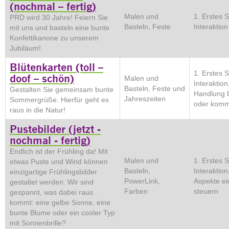
(nochmal – fertig)
Malen und
1. Erstes 
PRD wird 30 Jahre! Feiern Sie
Basteln, Feste
Interaktion
mit uns und basteln eine bunte
Konfettikanone zu unserem
Jubiläum!
Blütenkarten (toll –
1. Erstes 
doof – schön)
Malen und
Interaktion
Basteln, Feste und
Gestalten Sie gemeinsam bunte
Handlung 
Jahreszeiten
Sommergrüße. Hierfür geht es
oder komm
raus in die Natur!
Pustebilder (jetzt -
nochmal - fertig)
Endlich ist der Frühling da! Mit
Malen und
1. Erstes 
etwas Puste und Wind können
Basteln,
Interaktion
einzigartige Frühlingsbilder
PowerLink,
Aspekte ein
gestaltet werden. Wir sind
Farben
steuern
gespannt, was dabei raus
kommt: eine gelbe Sonne, eine
bunte Blume oder ein cooler Typ
mit Sonnenbrille?