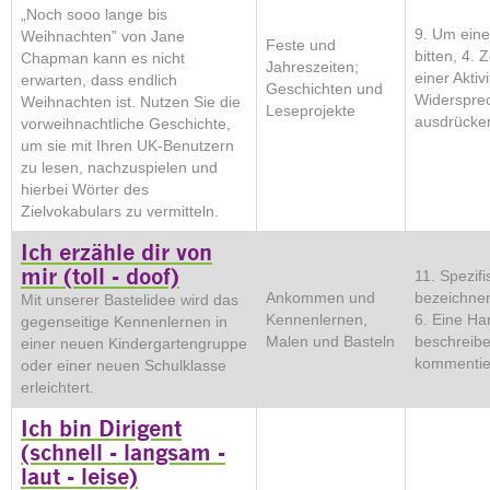
„Noch sooo lange bis
9. Um eine
Weihnachten” von Jane
Feste und
bitten, 4. 
Chapman kann es nicht
Jahreszeiten;
einer Aktiv
erwarten, dass endlich
Geschichten und
Widerspre
Weihnachten ist. Nutzen Sie die
Leseprojekte
ausdrücke
vorweihnachtliche Geschichte,
um sie mit Ihren UK-Benutzern
zu lesen, nachzuspielen und
hierbei Wörter des
Zielvokabulars zu vermitteln.
Ich erzähle dir von
mir (toll - doof)
11. Spezifi
Ankommen und
bezeichnen
Mit unserer Bastelidee wird das
Kennenlernen,
6. Eine Ha
gegenseitige Kennenlernen in
Malen und Basteln
beschreib
einer neuen Kindergartengruppe
kommentie
oder einer neuen Schulklasse
erleichtert.
Ich bin Dirigent
(schnell - langsam -
laut - leise)