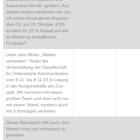
Awareness Month“ gefeiert. Aus
diesem Anlass bedanken wir uns
mit einem besonderen Angebot:
Vom 15. bis 29. Oktober 2025
erhaltet Ihr 10 % Rabatt auf alle
im Webshop bestellbaren
Produkte!*
Unter dem Motto „Welten
verbinden““ findet die
Veranstaltung der Gesellschaft
für Unterstützte Kommunikation
vom 6.11. bis 8.11.23 in Leipzig
in der Kongresshalle am Zoo
statt. Wir kommen mit einem
großen Team und sind nicht nur
mit einem Stand, sondern auch
mit 3 Vorträgen vertreten.
Dieser Ablaufplan hilft euch, den
Abend ruhig und entspannt zu
gestalten.