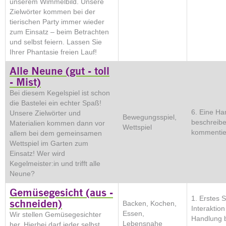
unserem Wimmelbild. Unsere
Zielwörter kommen bei der
tierischen Party immer wieder
zum Einsatz – beim Betrachten
und selbst feiern. Lassen Sie
Ihrer Phantasie freien Lauf!
Alle Neune (gut - toll
- Mist)
Bei diesem Kegelspiel ist schon
die Bastelei ein echter Spaß!
6. Eine Ha
Unsere Zielwörter und
Bewegungsspiel,
beschreib
Materialien kommen dann vor
Wettspiel
kommentie
allem bei dem gemeinsamen
Wettspiel im Garten zum
Einsatz! Wer wird
Kegelmeister:in und trifft alle
Neune?
Gemüsegesicht (aus -
1. Erstes 
schneiden)
Backen, Kochen,
Interaktion
Essen,
Wir stellen Gemüsegesichter
Handlung 
Lebensnahe
her. Hierbei darf jeder selbst