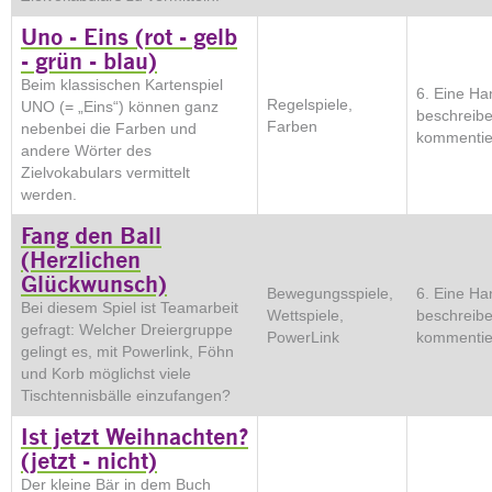
Uno - Eins (rot - gelb
- grün - blau)
Beim klassischen Kartenspiel
6. Eine Ha
Regelspiele,
UNO (= „Eins“) können ganz
beschreib
Farben
nebenbei die Farben und
kommentie
andere Wörter des
Zielvokabulars vermittelt
werden.
Fang den Ball
(Herzlichen
Glückwunsch)
Bewegungsspiele,
6. Eine Ha
Bei diesem Spiel ist Teamarbeit
Wettspiele,
beschreib
gefragt: Welcher Dreiergruppe
PowerLink
kommentie
gelingt es, mit Powerlink, Föhn
und Korb möglichst viele
Tischtennisbälle einzufangen?
Ist jetzt Weihnachten?
(jetzt - nicht)
Der kleine Bär in dem Buch