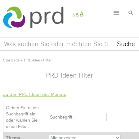
Decrease
Reset
Increase
A
A
A
font
font
size.
font
size.
size.
Startseite
»
PRD-Ideen Filter
PRD-Ideen Filter
Zu den PRD-Ideen des Monats
Geben Sie einen
Suchbegriff ein
oder wählen Sie
einen Filter:
Thema: