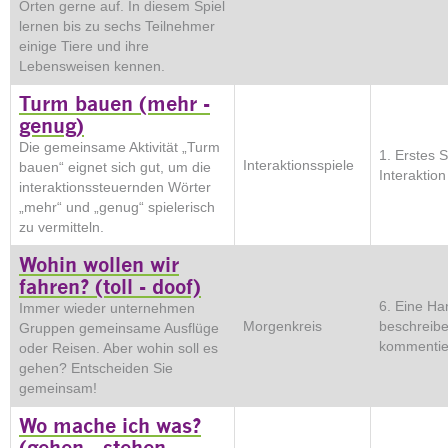
Orten gerne auf. In diesem Spiel
lernen bis zu sechs Teilnehmer
einige Tiere und ihre
Lebensweisen kennen.
Turm bauen (mehr -
genug)
Die gemeinsame Aktivität „Turm
1. Erstes 
Interaktionsspiele
bauen“ eignet sich gut, um die
Interaktion
interaktionssteuernden Wörter
„mehr“ und „genug“ spielerisch
zu vermitteln.
Wohin wollen wir
fahren? (toll - doof)
6. Eine Ha
Immer wieder unternehmen
Morgenkreis
beschreib
Gruppen gemeinsame Ausflüge
kommentie
oder Reisen. Aber wohin soll es
gehen? Entscheiden Sie
gemeinsam!
Wo mache ich was?
(gehen - stehen -