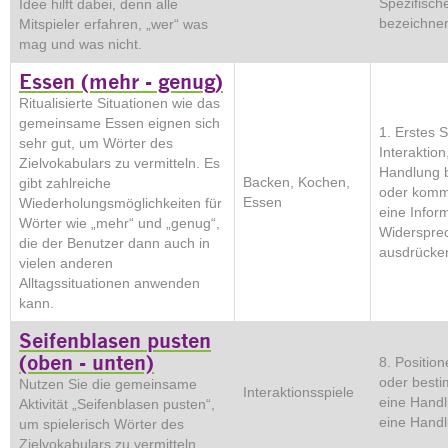
Spezifisch
Idee hilft dabei, denn alle
bezeichnen
Mitspieler erfahren, „wer“ was
mag und was nicht.
Essen (mehr - genug)
Ritualisierte Situationen wie das
gemeinsame Essen eignen sich
1. Erstes 
sehr gut, um Wörter des
Interaktion
Zielvokabulars zu vermitteln. Es
Handlung 
Backen, Kochen,
gibt zahlreiche
oder komm
Essen
Wiederholungsmöglichkeiten für
eine Inform
Wörter wie „mehr“ und „genug“,
Widerspre
die der Benutzer dann auch in
ausdrücke
vielen anderen
Alltagssituationen anwenden
kann.
Seifenblasen pusten
(oben - unten)
8. Positio
oder best
Nutzen Sie die gemeinsame
Interaktionsspiele
eine Handl
Aktivität „Seifenblasen pusten“,
eine Handl
um spielerisch Wörter des
Zielvokabulars zu vermitteln.