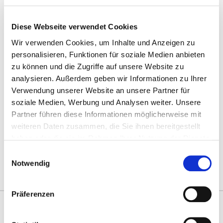
Anti-Roboter-Verifizierung
Diese Webseite verwendet Cookies
Hier klicken
Friendly
Captcha ⇗
Wir verwenden Cookies, um Inhalte und Anzeigen zu
personalisieren, Funktionen für soziale Medien anbieten
Passwort zurücksetzen
zu können und die Zugriffe auf unsere Website zu
analysieren. Außerdem geben wir Informationen zu Ihrer
Verwendung unserer Website an unsere Partner für
soziale Medien, Werbung und Analysen weiter. Unsere
Mit guter Beratung für Sie vor Ort!
Partner führen diese Informationen möglicherweise mit
Zentrale Terminvergabe unter:
weiteren Daten zusammen, die Sie ihnen bereitgestellt
termine@prentke-romich.de
haben oder die sie im Rahmen Ihrer Nutzung der Dienste
gesammelt haben.
Deutschland:
prentke-romich.de
Einwilligungsauswahl
Österreich:
lifetool.at
Notwendig
Schweiz:
activecommunication.ch
Präferenzen
Vernetzen Sie sich mit uns!