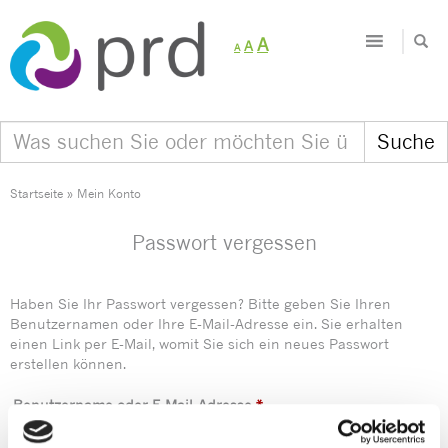
Decrease
Reset
Increase
A
A
A
font
font
size.
font
size.
size.
Startseite
»
Mein Konto
Passwort vergessen
Haben Sie Ihr Passwort vergessen? Bitte geben Sie Ihren
Benutzernamen oder Ihre E-Mail-Adresse ein. Sie erhalten
einen Link per E-Mail, womit Sie sich ein neues Passwort
erstellen können.
Erforderlich
Benutzername oder E-Mail-Adresse
*