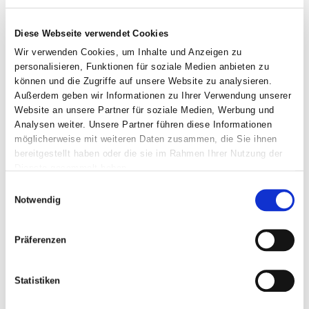
Marvin Breitling, Berater
Diese Webseite verwendet Cookies
Wir verwenden Cookies, um Inhalte und Anzeigen zu
personalisieren, Funktionen für soziale Medien anbieten zu
Logopäde, Medizinprodukteberater
können und die Zugriffe auf unsere Website zu analysieren.
nördliches Rheinland/Ruhrgebiet
Außerdem geben wir Informationen zu Ihrer Verwendung unserer
Website an unsere Partner für soziale Medien, Werbung und
Analysen weiter. Unsere Partner führen diese Informationen
E-Mail:
möglicherweise mit weiteren Daten zusammen, die Sie ihnen
bereitgestellt haben oder die sie im Rahmen Ihrer Nutzung der
m.breitling@prentke-romich.de
Dienste gesammelt haben.
Einwilligungsauswahl
E-Mail zentrale Terminvergabe:
Notwendig
termine@prentke-romich.de
Präferenzen
Telefax:
0561 785 59 29
Statistiken