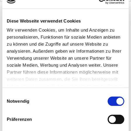
Startseite
»
Majda Maslo, zentrale Terminvergabe und Kostenträgerberatung
Diese Webseite verwendet Cookies
Majda Maslo, zentrale Terminvergabe und
Kostenträgerberatung
Wir verwenden Cookies, um Inhalte und Anzeigen zu
personalisieren, Funktionen für soziale Medien anbieten
zu können und die Zugriffe auf unsere Website zu
E-Mail:
analysieren. Außerdem geben wir Informationen zu Ihrer
Verwendung unserer Website an unsere Partner für
termine@prentke-romich.de
soziale Medien, Werbung und Analysen weiter. Unsere
Partner führen diese Informationen möglicherweise mit
Telefon:
weiteren Daten zusammen, die Sie ihnen bereitgestellt
0561 785 59 0
haben oder die sie im Rahmen Ihrer Nutzung der Dienste
gesammelt haben.
Einwilligungsauswahl
Notwendig
Telefax:
0561 785 59 29
Präferenzen
Postanschrift: