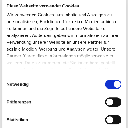
Diese Webseite verwendet Cookies
Luca Fleischmann, Berater
Wir verwenden Cookies, um Inhalte und Anzeigen zu
personalisieren, Funktionen für soziale Medien anbieten
zu können und die Zugriffe auf unsere Website zu
Sonderpädagoge,
Medizinprodukteberater
analysieren. Außerdem geben wir Informationen zu Ihrer
Kassel und Umgebung
Verwendung unserer Website an unsere Partner für
soziale Medien, Werbung und Analysen weiter. Unsere
E-Mail:
Partner führen diese Informationen möglicherweise mit
weiteren Daten zusammen, die Sie ihnen bereitgestellt
l.fleischmann@prentke-romich.de
haben oder die sie im Rahmen Ihrer Nutzung der Dienste
gesammelt haben.
Einwilligungsauswahl
E-Mail zentrale Terminvergabe:
Notwendig
termine@prentke-romich.de
Präferenzen
Telefax:
0561 785 59 29
Statistiken