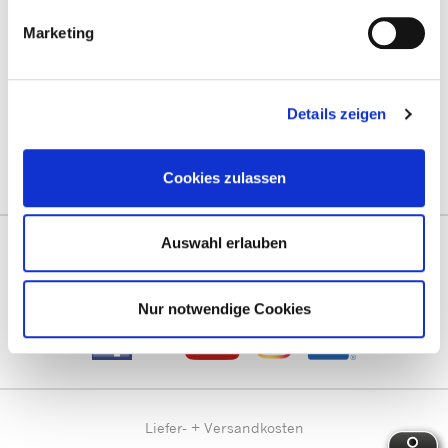
Marketing
Mit guter Beratung für Sie vor Ort!
Zentrale Terminvergabe unter:
termine@prentke-romich.de
Details zeigen
Deutschland:
prentke-romich.de
Österreich:
lifetool.at
Schweiz:
activecommunication.ch
Cookies zulassen
Auswahl erlauben
Vernetzen Sie sich mit uns!
Besuchen Sie uns im Social Web!
Nur notwendige Cookies
Liefer- + Versandkosten