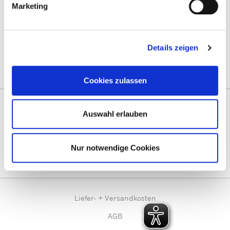
Mit guter Beratung für Sie vor Ort!
Marketing
Zentrale Terminvergabe unter:
termine@prentke-romich.de
Details zeigen
Deutschland:
prentke-romich.de
Österreich:
lifetool.at
Schweiz:
activecommunication.ch
Cookies zulassen
Vernetzen Sie sich mit uns!
Auswahl erlauben
Besuchen Sie uns im Social Web!
Nur notwendige Cookies
Liefer- + Versandkosten
AGB