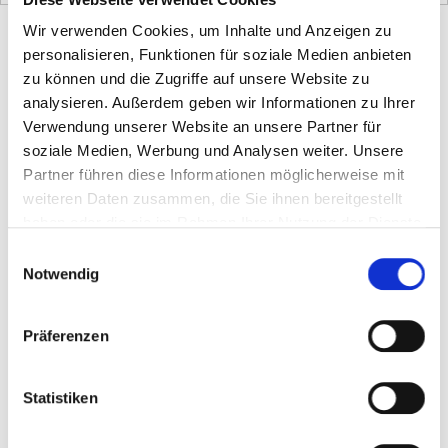
Wir verwenden Cookies, um Inhalte und Anzeigen zu
Startseite
»
Anais Perrot – CAA consultant
personalisieren, Funktionen für soziale Medien anbieten
zu können und die Zugriffe auf unsere Website zu
Anais Perrot – CAA consultant
analysieren. Außerdem geben wir Informationen zu Ihrer
Verwendung unserer Website an unsere Partner für
Prentke Romich GmbH
soziale Medien, Werbung und Analysen weiter. Unsere
Karthaeuserstr. 3
Partner führen diese Informationen möglicherweise mit
34117 Kassel
weiteren Daten zusammen, die Sie ihnen bereitgestellt
Germany
haben oder die sie im Rahmen Ihrer Nutzung der Dienste
gesammelt haben.
Einwilligungsauswahl
E-Mail:
Notwendig
anais.perrot@prc-saltillo.eu
Präferenzen
Statistiken