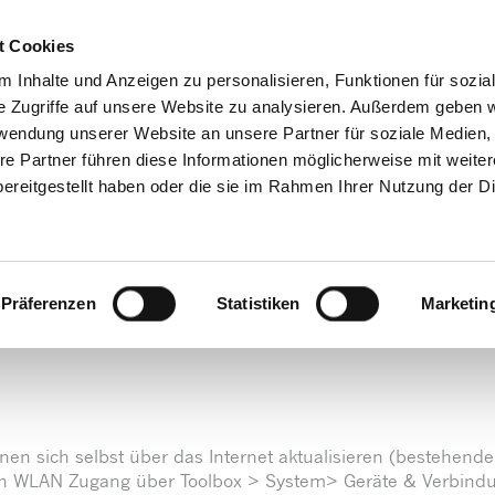
Decrease
Reset
Increase
A
A
Hotline + Kontakt
Newsletter
Mein
A
t Cookies
font
font
font
size.
 Inhalte und Anzeigen zu personalisieren, Funktionen für sozia
size.
size.
e Zugriffe auf unsere Website zu analysieren. Außerdem geben w
Produkte/Shop
Downloads
Service
Praxistip
rwendung unserer Website an unsere Partner für soziale Medien
re Partner führen diese Informationen möglicherweise mit weite
ereitgestellt haben oder die sie im Rahmen Ihrer Nutzung der D
Accent Update Empower
Präferenzen
Statistiken
Marketin
nen sich selbst über das Internet aktualisieren (bestehen
 den WLAN Zugang über Toolbox > System> Geräte & Verbin