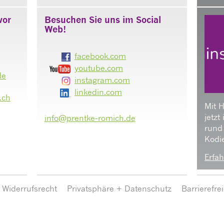
vor
Besuchen Sie uns im Social
Web!
facebook.com
youtube.com
de
instagram.com
linkedin.com
.ch
Mit 
jetzt
info@prentke-romich.de
rund
Kodie
Erfah
Widerrufsrecht
Privatsphäre + Datenschutz
Barrierefre