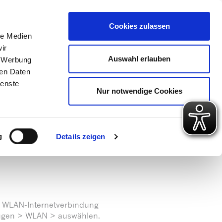
 Konto
Intern
Warenkorb
Cookies zulassen
le Medien
ir
ps
Gute Gründe
Über uns
Auswahl erlauben
, Werbung
ren Daten
ienste
Nur notwendige Cookies
g
Details zeigen
de WLAN-Internetverbindung
dugen > WLAN > auswählen.