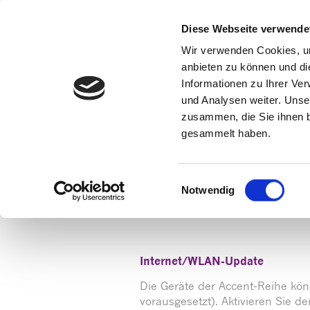
Diese Webseite verwende
Wir verwenden Cookies, um
anbieten zu können und di
Informationen zu Ihrer Ve
und Analysen weiter. Unse
zusammen, die Sie ihnen b
gesammelt haben.
Startseite
»
Accent Update Empower
Einwilligungsauswahl
Notwendig
Internet/WLAN-Update
Die Geräte der Accent-Reihe kön
vorausgesetzt). Aktivieren Sie