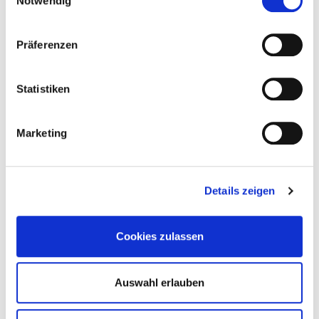
Notwendig
Briefumschlag des Tages
Präferenzen
Statistiken
Marketing
Details zeigen
Symbole für Lösungen
Cookies zulassen
Auswahl erlauben