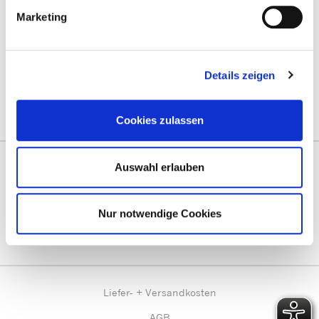
Marketing
Mit guter Beratung für Sie vor Ort!
Zentrale Terminvergabe unter:
termine@prentke-romich.de
Details zeigen
Deutschland:
prentke-romich.de
Österreich:
lifetool.at
Schweiz:
activecommunication.ch
Cookies zulassen
Auswahl erlauben
Vernetzen Sie sich mit uns!
Besuchen Sie uns im Social Web!
Nur notwendige Cookies
Liefer- + Versandkosten
AGB