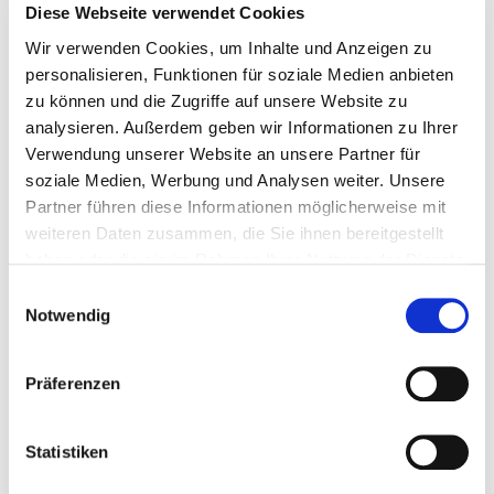
2.4.2025
Diese Webseite verwendet Cookies
Wir verwenden Cookies, um Inhalte und Anzeigen zu
Teilnahmebescheinigung für die PRD-Online-
personalisieren, Funktionen für soziale Medien anbieten
Schulung am 2.4.2025
zu können und die Zugriffe auf unsere Website zu
analysieren. Außerdem geben wir Informationen zu Ihrer
Verwendung unserer Website an unsere Partner für
soziale Medien, Werbung und Analysen weiter. Unsere
Partner führen diese Informationen möglicherweise mit
weiteren Daten zusammen, die Sie ihnen bereitgestellt
haben oder die sie im Rahmen Ihrer Nutzung der Dienste
gesammelt haben.
Hier können Sie Ihre Teilnahmebescheinigung für die PRD-
Einwilligungsauswahl
Online-Schulung vom 2.4.2025 herunterladen. Es handelt sich
Notwendig
um eine interaktive PDF-Datei, die Sie einfach selbst ausfüllen
können.
Präferenzen
Zum Download
Statistiken