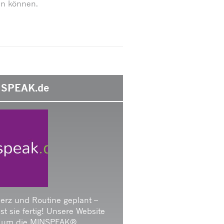
len können.
SPEAK.de
Herz und Routine geplant –
 ist sie fertig! Unsere Website
 um die MINSPEAK®