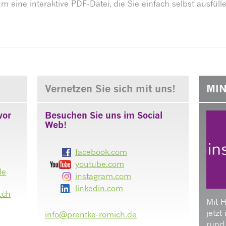
um eine interaktive PDF-Datei, die Sie einfach selbst ausfül
Vernetzen Sie sich mit uns!
MIN
vor
Besuchen Sie uns im Social
Web!
facebook.com
youtube.com
de
instagram.com
linkedin.com
.ch
Mit 
jetzt
info@prentke-romich.de
rund