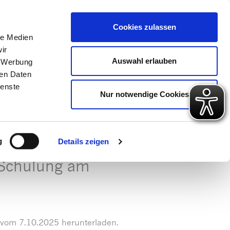
 Konto
Intern
Warenkorb
Cookies zulassen
le Medien
ir
ps
Gute Gründe
Über uns
Auswahl erlauben
, Werbung
ren Daten
ienste
Nur notwendige Cookies
g
Details zeigen
-Schulung am
 vom 7.10.2025 herunterladen.