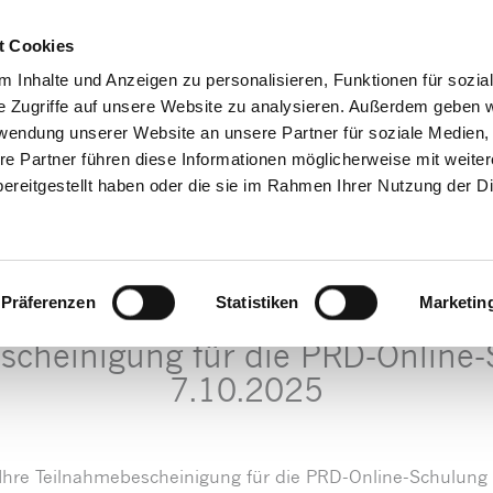
Decrease
Reset
Increase
A
A
Hotline + Kontakt
Newsletter
Mein
A
t Cookies
font
font
font
size.
 Inhalte und Anzeigen zu personalisieren, Funktionen für sozia
size.
size.
e Zugriffe auf unsere Website zu analysieren. Außerdem geben w
Produkte/Shop
Downloads
Service
Praxistip
rwendung unserer Website an unsere Partner für soziale Medien
re Partner führen diese Informationen möglicherweise mit weite
ereitgestellt haben oder die sie im Rahmen Ihrer Nutzung der D
Präferenzen
Statistiken
Marketin
e PRD-Online-Schulung am 7.10.2025
scheinigung für die PRD-Online
7.10.2025
 Ihre Teilnahmebescheinigung für die PRD-Online-Schulung