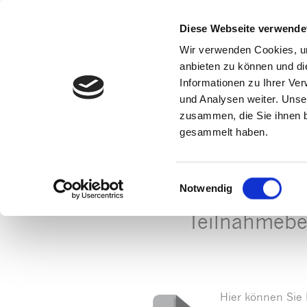
Diese Webseite verwende
Wir verwenden Cookies, um
anbieten zu können und di
Informationen zu Ihrer Ve
und Analysen weiter. Unse
zusammen, die Sie ihnen b
gesammelt haben.
Einwilligungsauswahl
Notwendig
Startseite
»
Teilnahmebescheinigung für di
Teilnahmebe
Hier können Sie