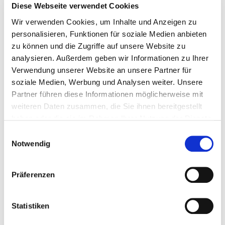
18.6.2024
Diese Webseite verwendet Cookies
Wir verwenden Cookies, um Inhalte und Anzeigen zu
Teilnahmebescheinigung für die PRD-Online-
personalisieren, Funktionen für soziale Medien anbieten
Schulung am 18.6.2024
zu können und die Zugriffe auf unsere Website zu
analysieren. Außerdem geben wir Informationen zu Ihrer
Verwendung unserer Website an unsere Partner für
soziale Medien, Werbung und Analysen weiter. Unsere
Partner führen diese Informationen möglicherweise mit
weiteren Daten zusammen, die Sie ihnen bereitgestellt
haben oder die sie im Rahmen Ihrer Nutzung der Dienste
gesammelt haben.
Hier können Sie Ihre Teilnahmebescheinigung für die PRD-
Einwilligungsauswahl
Online-Schulung vom 18.6.2024 herunterladen. Es handelt
Notwendig
sich um eine interaktive PDF-Datei, die Sie einfach selbst
ausfüllen können.
Präferenzen
Zum Download
Statistiken