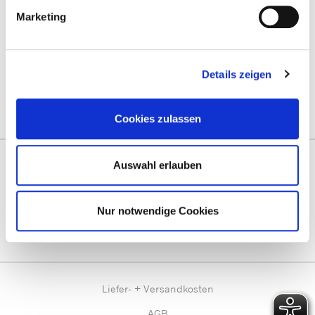
Marketing
Mit guter Beratung für Sie vor Ort!
Zentrale Terminvergabe unter:
termine@prentke-romich.de
Details zeigen
Deutschland:
prentke-romich.de
Österreich:
lifetool.at
Schweiz:
activecommunication.ch
Cookies zulassen
Auswahl erlauben
Vernetzen Sie sich mit uns!
Besuchen Sie uns im Social Web!
Nur notwendige Cookies
Liefer- + Versandkosten
AGB