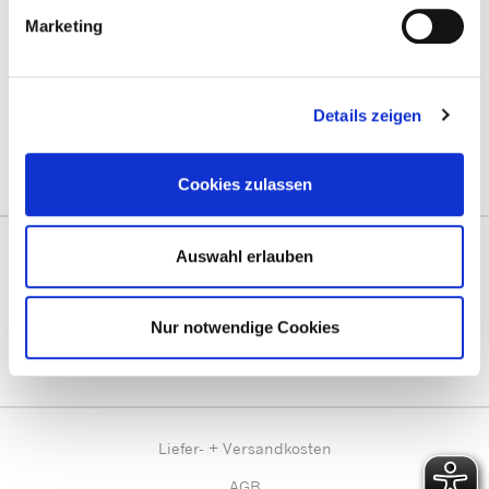
Marketing
Mit guter Beratung für Sie vor Ort!
Zentrale Terminvergabe unter:
termine@prentke-romich.de
Details zeigen
Deutschland:
prentke-romich.de
Österreich:
lifetool.at
Schweiz:
activecommunication.ch
Cookies zulassen
Auswahl erlauben
Vernetzen Sie sich mit uns!
Besuchen Sie uns im Social Web!
Nur notwendige Cookies
Liefer- + Versandkosten
AGB