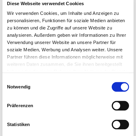
19.10.2023
Diese Webseite verwendet Cookies
Wir verwenden Cookies, um Inhalte und Anzeigen zu
Teilnahmebescheinigung für die PRD-Online-
personalisieren, Funktionen für soziale Medien anbieten
Schulung am 19.10.2023
zu können und die Zugriffe auf unsere Website zu
analysieren. Außerdem geben wir Informationen zu Ihrer
Verwendung unserer Website an unsere Partner für
soziale Medien, Werbung und Analysen weiter. Unsere
Partner führen diese Informationen möglicherweise mit
weiteren Daten zusammen, die Sie ihnen bereitgestellt
haben oder die sie im Rahmen Ihrer Nutzung der Dienste
gesammelt haben.
Hier können Sie Ihre Teilnahmebescheinigung für die PRD-
Einwilligungsauswahl
Online-Schulung vom 19. Oktober 2023 herunterladen. Es
Notwendig
handelt sich um eine interaktive PDF-Datei, die Sie einfach
selbst ausfüllen können.
Präferenzen
Zum Download
Statistiken