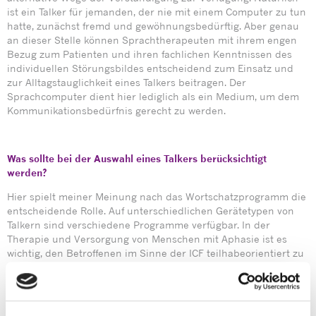
ist ein Talker für jemanden, der nie mit einem Computer zu tun
hatte, zunächst fremd und gewöhnungsbedürftig. Aber genau
an dieser Stelle können Sprachtherapeuten mit ihrem engen
Bezug zum Patienten und ihren fachlichen Kenntnissen des
individuellen Störungsbildes entscheidend zum Einsatz und
zur Alltagstauglichkeit eines Talkers beitragen. Der
Sprachcomputer dient hier lediglich als ein Medium, um dem
Kommunikationsbedürfnis gerecht zu werden.
Was sollte bei der Auswahl eines Talkers berücksichtigt
werden?
Hier spielt meiner Meinung nach das Wortschatzprogramm die
entscheidende Rolle. Auf unterschiedlichen Gerätetypen von
Talkern sind verschiedene Programme verfügbar. In der
Therapie und Versorgung von Menschen mit Aphasie ist es
wichtig, den Betroffenen im Sinne der ICF teilhabeorientiert zu
unterstützen. Dafür empfinde ich eine Herangehensweise am
geeignetsten, die die starken Veränderungen berücksichtigt,
die sich nach einem Schlaganfall durch die Aphasie ergeben.